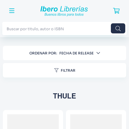
Buscar por titulo, autor o ISBN
TÉRMINOS MÁS BUSCADOS
ORDENAR POR
FECHA DE RELEASE
1
.
Harry Potter
2
.
Blue Lock
FILTRAR
3
.
Jujutsu Kaisen
4
.
Odisea
THULE
5
.
Manga
6
.
Stephen King
7
.
Iliada
8
.
Noches Blancas