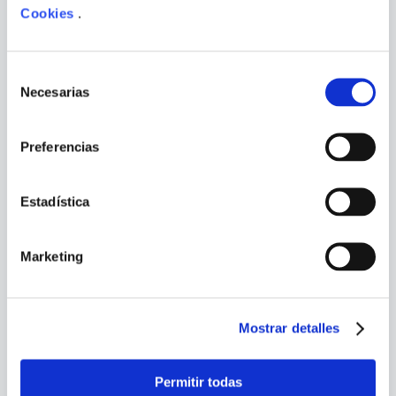
Cookies
.
Selección
Necesarias
de
JOHN HOMVALL
consentimiento
SONRIE
EL BOSQUE DE LOS TROLES
Preferencias
Estadística
Marketing
Mostrar detalles
Permitir todas