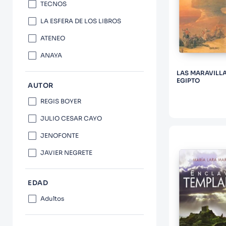
10
.
Infantil
TECNOS
LA ESFERA DE LOS LIBROS
ATENEO
ANAYA
LAS MARAVILLA
EGIPTO
AUTOR
REGIS BOYER
JULIO CESAR CAYO
JENOFONTE
JAVIER NEGRETE
EDAD
Adultos