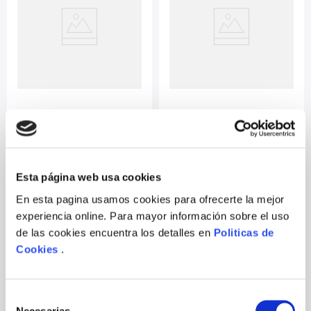
9
.
Warhammer
10
.
Infantil
LA LISTA DE LA LONGEVIDAD
MANUAL DE ESTUDIOS
SOBRE COCAINA Y DROGAS
DE SINTESIS
Esta página web usa cookies
En esta pagina usamos cookies para ofrecerte la mejor
experiencia online. Para mayor información sobre el uso
de las cookies encuentra los detalles en
Politicas de
Cookies
.
Selección
Necesarias