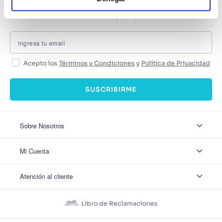
SUSCRÍBETE
Recibe nuestras últimas ofertas y tips para un buen descanso
Acepto los
Términos y Condiciones
y
Política de Privacidad
SUSCRIBIRME
Sobre Nosotros
Sobre Nosotros
Mi Cuenta
Nuestas tiendas
Contáctanos
Ingresar
Atención al cliente
Ver mis Pedidos
Ver mis Direcciones
Políticas de Envío
Crear Cuenta
Políticas de Privacidad
Recuperar Contraseña
Libro de Reclamaciones
Políticas de Devoluciones
Políticas de Cookies