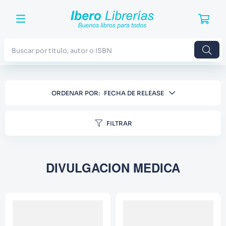
Buscar por titulo, autor o ISBN
TÉRMINOS MÁS BUSCADOS
ORDENAR POR
FECHA DE RELEASE
1
.
Harry Potter
2
.
Blue Lock
FILTRAR
3
.
Jujutsu Kaisen
4
.
Odisea
DIVULGACION MEDICA
5
.
Manga
6
.
Stephen King
7
.
Iliada
8
.
Noches Blancas