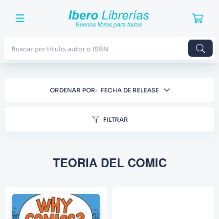
Buscar por titulo, autor o ISBN
TÉRMINOS MÁS BUSCADOS
ORDENAR POR
FECHA DE RELEASE
1
.
Harry Potter
2
.
Blue Lock
FILTRAR
3
.
Jujutsu Kaisen
4
.
Odisea
TEORIA DEL COMIC
5
.
Manga
6
.
Iliada
7
.
Stephen King
8
.
Noches Blancas