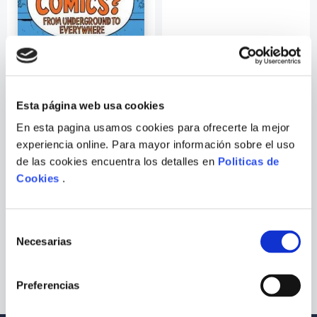
9
.
Warhammer
10
.
Infantil
Esta página web usa cookies
En esta pagina usamos cookies para ofrecerte la mejor
experiencia online. Para mayor información sobre el uso
de las cookies encuentra los detalles en
Politicas de
HILLARY L. CHUTE
Cookies
.
WHY COMICS
TOLSTOI ERA UN
CHARLATAN
Selección
Necesarias
de
consentimiento
Preferencias