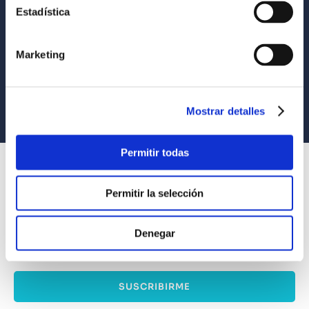
Estadística
Envío a todo el Perú
Llevamos tus productos a tu casa
Marketing
Compra Seguras
Tus compras son 100% protegidas
Equipo Especializado
Mostrar detalles
Te ayudamos en lo que necesites
Permitir todas
SUSCRÍBETE
Recibe nuestras últimas ofertas y tips para un buen descanso
Permitir la selección
Denegar
Acepto los
Términos y Condiciones
y
Política de Privacidad
SUSCRIBIRME