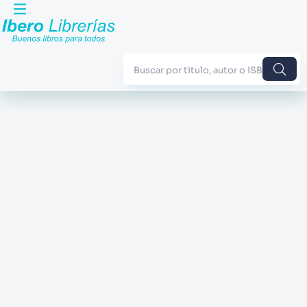
Buscar por titulo, autor o ISBN
TÉRMINOS MÁS BUSCADOS
1
.
Harry Potter
2
.
Blue Lock
3
.
Jujutsu Kaisen
4
.
Odisea
5
.
Manga
6
.
Iliada
7
.
Stephen King
8
.
Noches Blancas