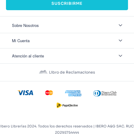
SUSCRIBIRME
Sobre Nosotros
Sobre Nosotros
Mi Cuenta
Nuestas tiendas
Contáctanos
Ingresar
Atención al cliente
Ver mis Pedidos
Ver mis Direcciones
Políticas de Envío
Crear Cuenta
Políticas de Privacidad
Recuperar Contraseña
Libro de Reclamaciones
Políticas de Devoluciones
Políticas de Cookies
Términos y Condiciones
Términos y Condiciones Promos
Ibero Librerías 2024. Todos los derechos reservados | IBERO A&G SAC. RUC
20295754444