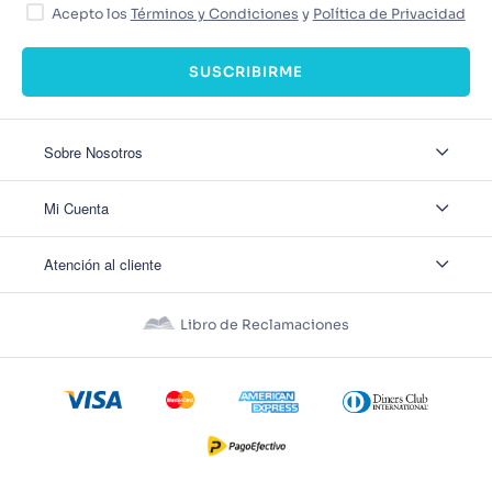
Acepto los
Términos y Condiciones
y
Política de Privacidad
SUSCRIBIRME
Sobre Nosotros
Sobre Nosotros
Mi Cuenta
Nuestas tiendas
Contáctanos
Ingresar
Atención al cliente
Ver mis Pedidos
Ver mis Direcciones
Políticas de Envío
Crear Cuenta
Políticas de Privacidad
Recuperar Contraseña
Libro de Reclamaciones
Políticas de Devoluciones
Políticas de Cookies
Términos y Condiciones
Términos y Condiciones Promos