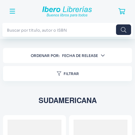
Buscar por titulo, autor o ISBN
TÉRMINOS MÁS BUSCADOS
ORDENAR POR
FECHA DE RELEASE
1
.
Harry Potter
2
.
Blue Lock
FILTRAR
3
.
Jujutsu Kaisen
4
.
Odisea
SUDAMERICANA
5
.
Manga
6
.
Iliada
7
.
Stephen King
8
.
Noches Blancas