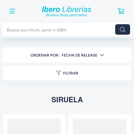
Buscar por titulo, autor o ISBN
TÉRMINOS MÁS BUSCADOS
ORDENAR POR
FECHA DE RELEASE
1
.
Harry Potter
2
.
Blue Lock
FILTRAR
3
.
Jujutsu Kaisen
4
.
Odisea
SIRUELA
5
.
Manga
6
.
Iliada
7
.
Stephen King
8
.
Noches Blancas