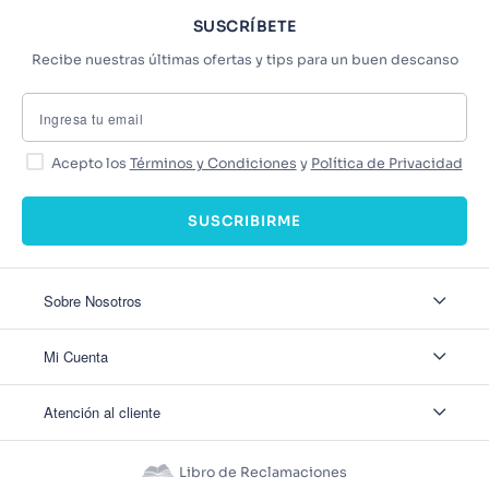
SUSCRÍBETE
Recibe nuestras últimas ofertas y tips para un buen descanso
Acepto los
Términos y Condiciones
y
Política de Privacidad
SUSCRIBIRME
Sobre Nosotros
Sobre Nosotros
Mi Cuenta
Nuestas tiendas
Contáctanos
Ingresar
Atención al cliente
Ver mis Pedidos
Ver mis Direcciones
Políticas de Envío
Crear Cuenta
Políticas de Privacidad
Recuperar Contraseña
Libro de Reclamaciones