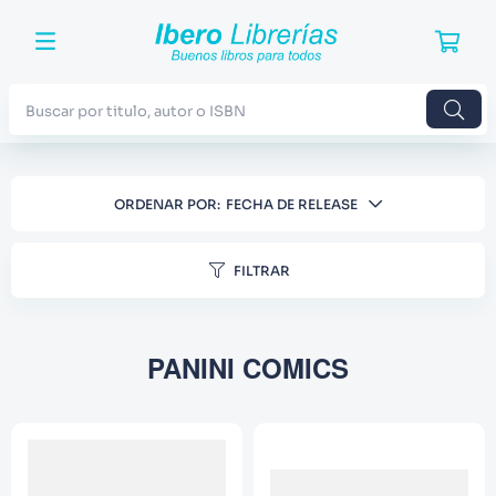
Buscar por titulo, autor o ISBN
TÉRMINOS MÁS BUSCADOS
ORDENAR POR
FECHA DE RELEASE
1
.
Harry Potter
2
.
Blue Lock
FILTRAR
3
.
Jujutsu Kaisen
4
.
Odisea
PANINI COMICS
5
.
Manga
6
.
Iliada
7
.
Stephen King
8
.
Noches Blancas