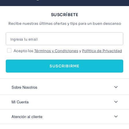
SUSCRÍBETE
Recibe nuestras últimas ofertas y tips para un buen descanso
Acepto los
Términos y Condiciones
y
Política de Privacidad
SUSCRIBIRME
Sobre Nosotros
Sobre Nosotros
Mi Cuenta
Nuestas tiendas
Contáctanos
Ingresar
Atención al cliente
Ver mis Pedidos
Ver mis Direcciones
Políticas de Envío
Crear Cuenta