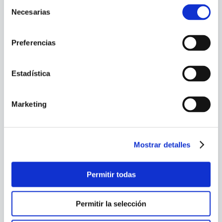
Selección
Necesarias
de
consentimiento
FOOD WARS 4. IMAGENES Y
FOOD WARS 5. EL
RECUERDOS
COCINERO QUE BAILA
Preferencias
Estadística
Marketing
Mostrar detalles
Permitir todas
JAMES BOND 1 - VARGR
INVENCIBLE IRON MAN 1.
LAS CINCO PESADILLAS
Permitir la selección