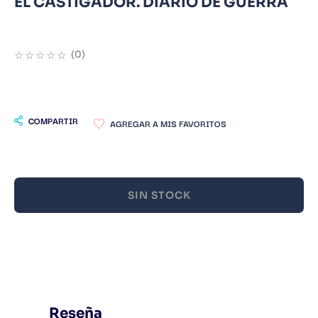
EL CASTIGADOR. DIARIO DE GUERRA
9
.
Infantil
10
.
Warhammer
☆
☆
☆
☆
☆
(
0
)
COMPARTIR
SIN STOCK
Reseña