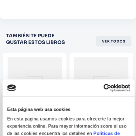
Comentario
Califique el producto de 1 a 5
TAMBIÉN TE PUEDE
estrellas
GUSTAR ESTOS LIBROS
VER TODOS
★
★
★
☆
☆
Su nombre
Correo electrónico
Escribir comentario
Esta página web usa cookies
En esta pagina usamos cookies para ofrecerte la mejor
VARIOS AUTORES
VARIOS AUTORES
experiencia online. Para mayor información sobre el uso
EL MULTIVERSO 06 (DE 9): LA
SUPERMAN 07
de las cookies encuentra los detalles en
Politicas de