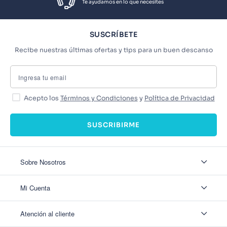
Te ayudamos en lo que necesites
SUSCRÍBETE
Recibe nuestras últimas ofertas y tips para un buen descanso
Acepto los
Términos y Condiciones
y
Política de Privacidad
SUSCRIBIRME
Sobre Nosotros
Sobre Nosotros
Mi Cuenta
Nuestas tiendas
Contáctanos
Ingresar
Atención al cliente
Ver mis Pedidos
Ver mis Direcciones