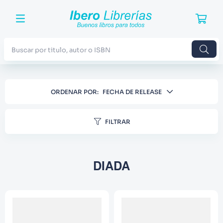
Buscar por titulo, autor o ISBN
TÉRMINOS MÁS BUSCADOS
ORDENAR POR
FECHA DE RELEASE
1
.
Harry Potter
2
.
Blue Lock
FILTRAR
3
.
Jujutsu Kaisen
4
.
Odisea
DIADA
5
.
Manga
6
.
Stephen King
7
.
Iliada
8
.
Noches Blancas