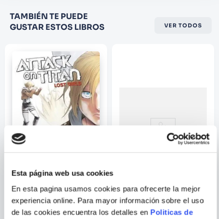
Califique el producto de 1 a 5
TAMBIÉN TE PUEDE
estrellas
GUSTAR ESTOS LIBROS
VER TODOS
★
★
★
☆
☆
Su nombre
Correo electrónico
Escribir comentario
Esta página web usa cookies
En esta pagina usamos cookies para ofrecerte la mejor
HAJIME ISAYAMA
HARUICHI FURUDATE
ENVIAR
experiencia online. Para mayor información sobre el uso
COMENTARIO
ATTACK ON TITAN: LOST
HAIKYU!!, VOL. 11
de las cookies encuentra los detalles en
Politicas de
GIRLS THE MANGA 1