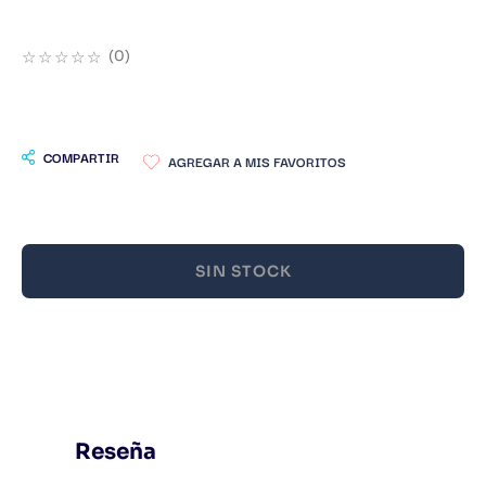
9
.
Warhammer
☆
☆
☆
☆
☆
(
0
)
10
.
Infantil
COMPARTIR
SIN STOCK
Reseña