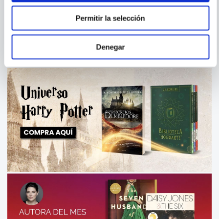
NURA EL SEÑOR DE LOS
DEMON SLAYER: KIMETSU
YOKAI 06
NO YAIBA, VOL. 20
Permitir la selección
Denegar