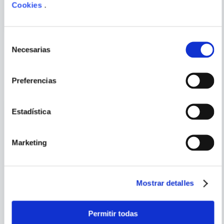
Cookies
.
Selección
Necesarias
de
consentimiento
PORQUE TAMBIÉN
VISTE
VER TODOS
Preferencias
Estadística
Marketing
Mostrar detalles
KOYOHARU
Permitir todas
GOTOUGE