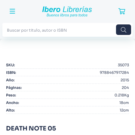
Buscar por titulo, autor o ISBN
TÉRMINOS MÁS BUSCADOS
1
.
Harry Potter
SKU
:
35073
2
.
Blue Lock
ISBN
:
9788467917284
3
.
Jujutsu Kaisen
Año
:
2015
Páginas
:
204
4
.
Odisea
Peso
:
0.218Kg
5
.
Manga
Ancho
:
18cm
Alto
:
12cm
6
.
Stephen King
7
.
Iliada
DEATH NOTE 05
8
.
Noches Blancas