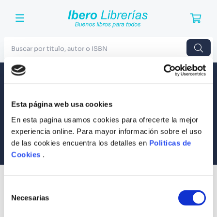
Buscar por titulo, autor o ISBN
TÉRMINOS MÁS BUSCADOS
Envío a todo el Perú
Llevamos tus productos a tu casa
1
.
Harry Potter
Esta página web usa cookies
Compra Seguras
2
.
Blue Lock
Tus compras son 100% protegidas
En esta pagina usamos cookies para ofrecerte la mejor
3
.
Jujutsu Kaisen
experiencia online. Para mayor información sobre el uso
Equipo Especializado
de las cookies encuentra los detalles en
Politicas de
4
.
Odisea
Te ayudamos en lo que necesites
Cookies
.
5
.
Manga
6
.
Stephen King
SUSCRÍBETE
Selección
Recibe nuestras últimas ofertas y tips para un buen descanso
7
.
Iliada
Necesarias
de
consentimiento
8
.
Noches Blancas