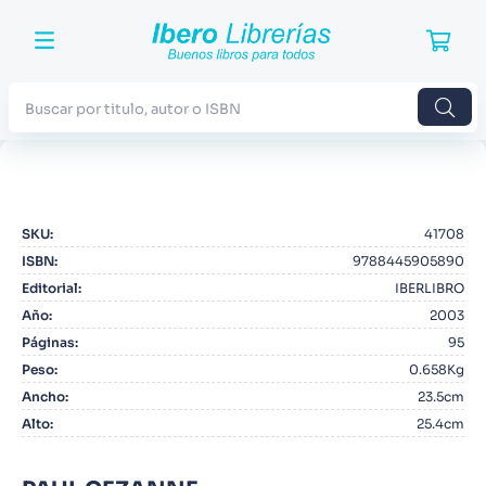
Buscar por titulo, autor o ISBN
TÉRMINOS MÁS BUSCADOS
1
.
Harry Potter
SKU
:
41708
2
.
Blue Lock
ISBN
:
9788445905890
3
.
Jujutsu Kaisen
Editorial
:
IBERLIBRO
Año
:
2003
4
.
Odisea
Páginas
:
95
5
.
Manga
Peso
:
0.658Kg
Ancho
:
23.5cm
6
.
Stephen King
Alto
:
25.4cm
7
.
Iliada
8
.
Noches Blancas