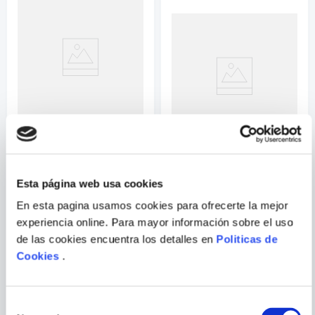
Correo electrónico
Escribir comentario
LEONHARD
EMMERLING
POLLOCK
ASI ES KANDINSKY
Esta página web usa cookies
ENVIAR
En esta pagina usamos cookies para ofrecerte la mejor
COMENTARIO
experiencia online. Para mayor información sobre el uso
de las cookies encuentra los detalles en
Politicas de
Cookies
.
PORQUE TAMBIÉN
VISTE
VER TODOS
Selección