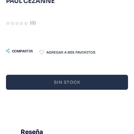
PAUL CEZANNE
9
.
Warhammer
10
.
Infantil
☆
☆
☆
☆
☆
(
0
)
COMPARTIR
SIN STOCK
Reseña