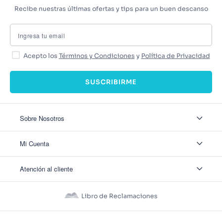
Recibe nuestras últimas ofertas y tips para un buen descanso
Acepto los
Términos y Condiciones
y
Política de Privacidad
SUSCRIBIRME
Sobre Nosotros
Sobre Nosotros
Mi Cuenta
Nuestas tiendas
Contáctanos
Ingresar
Atención al cliente
Ver mis Pedidos
Ver mis Direcciones
Políticas de Envío
Crear Cuenta
Políticas de Privacidad
Recuperar Contraseña
Libro de Reclamaciones
Políticas de Devoluciones
Políticas de Cookies
Términos y Condiciones