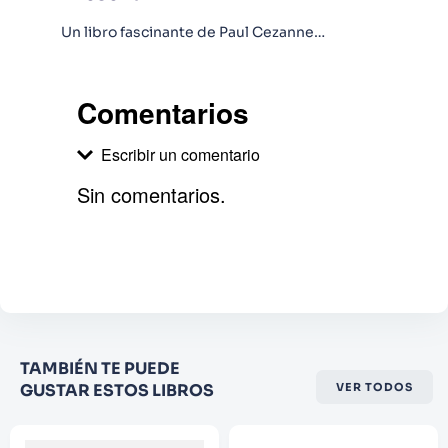
Un libro fascinante de Paul Cezanne…
Comentarios
Escribir un comentario
Sin comentarios.
Agregar comentario
Comentario
Califique el producto de 1 a 5
TAMBIÉN TE PUEDE
estrellas
GUSTAR ESTOS LIBROS
VER TODOS
★
★
★
☆
☆
Su nombre