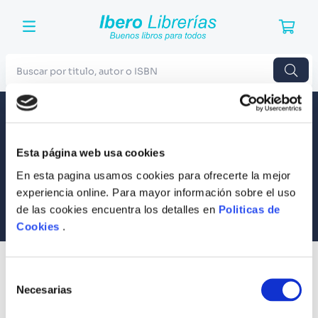
Buscar por titulo, autor o ISBN
TÉRMINOS MÁS BUSCADOS
Envío a todo el Perú
Llevamos tus productos a tu casa
1
.
Harry Potter
Esta página web usa cookies
Compra Seguras
2
.
Blue Lock
Tus compras son 100% protegidas
En esta pagina usamos cookies para ofrecerte la mejor
3
.
Jujutsu Kaisen
experiencia online. Para mayor información sobre el uso
Equipo Especializado
de las cookies encuentra los detalles en
Politicas de
4
.
Odisea
Te ayudamos en lo que necesites
Cookies
.
5
.
Manga
6
.
Iliada
SUSCRÍBETE
Selección
Recibe nuestras últimas ofertas y tips para un buen descanso
7
.
Stephen King
Necesarias
de
consentimiento
8
.
Noches Blancas