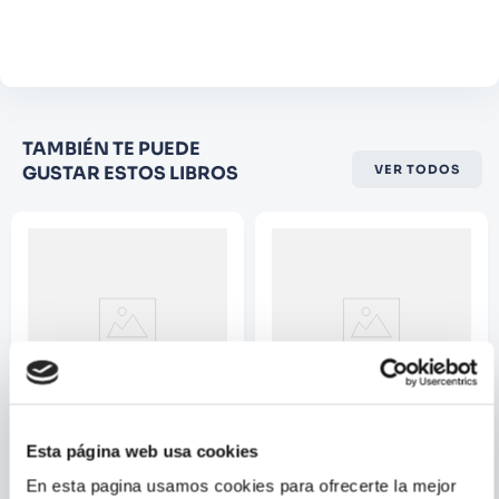
Agregar comentario
Comentario
Califique el producto de 1 a 5
TAMBIÉN TE PUEDE
estrellas
GUSTAR ESTOS LIBROS
VER TODOS
★
★
★
☆
☆
Su nombre
Correo electrónico
Escribir comentario
Esta página web usa cookies
MASAMI KURUMADA
YUKA FUJIKAWA;
RIFUJIN NA
En esta pagina usamos cookies para ofrecerte la mejor