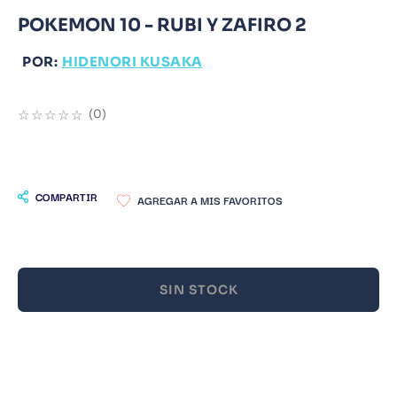
POKEMON 10 - RUBI Y ZAFIRO 2
9
.
Warhammer
10
.
Infantil
POR:
HIDENORI KUSAKA
☆
☆
☆
☆
☆
(
0
)
COMPARTIR
SIN STOCK