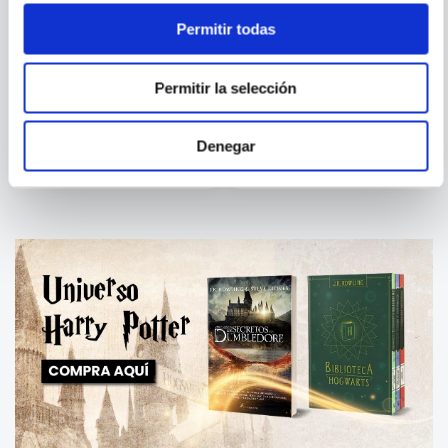
Permitir todas
MASAMI KURUMADA
FUSE; TAIKI
KAWAKAMI
Permitir la selección
SAINT SEIYA ED.
LA VEZ QUE REENCARNE EN
KANZENBAN 14
SLIME N.9
Denegar