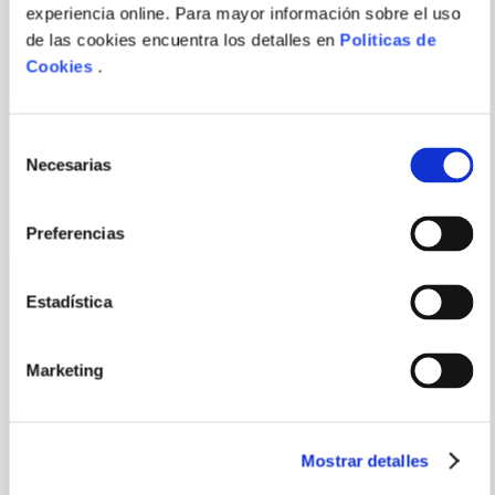
MAGONOTE
SAINT SEIYA ED.
MUSHOKU TENSEI N.11
experiencia online. Para mayor información sobre el uso
KANZENBAN 14
de las cookies encuentra los detalles en
Politicas de
ENVIAR
Cookies
.
COMENTARIO
Selección
Necesarias
de
PORQUE TAMBIÉN
consentimiento
VISTE
VER TODOS
Preferencias
Estadística
Marketing
Mostrar detalles