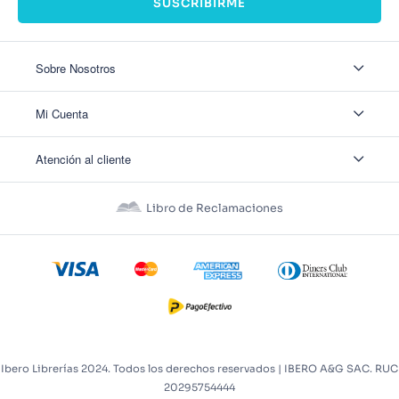
SUSCRIBIRME
Sobre Nosotros
Sobre Nosotros
Mi Cuenta
Nuestas tiendas
Contáctanos
Ingresar
Atención al cliente
Ver mis Pedidos
Ver mis Direcciones
Políticas de Envío
Crear Cuenta
Políticas de Privacidad
Recuperar Contraseña
Libro de Reclamaciones
Políticas de Devoluciones
Políticas de Cookies
Términos y Condiciones
Términos y Condiciones Promos
Ibero Librerías 2024. Todos los derechos reservados | IBERO A&G SAC. RUC
20295754444