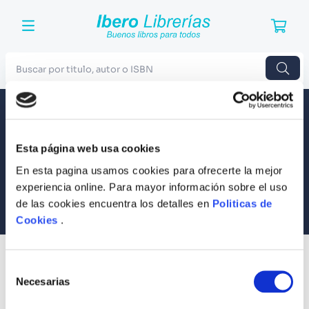
Buscar por titulo, autor o ISBN
TÉRMINOS MÁS BUSCADOS
Envío a todo el Perú
Llevamos tus productos a tu casa
1
.
Harry Potter
Esta página web usa cookies
Compra Seguras
2
.
Blue Lock
Tus compras son 100% protegidas
En esta pagina usamos cookies para ofrecerte la mejor
3
.
Jujutsu Kaisen
experiencia online. Para mayor información sobre el uso
Equipo Especializado
de las cookies encuentra los detalles en
Politicas de
4
.
Odisea
Te ayudamos en lo que necesites
Cookies
.
5
.
Manga
6
.
Iliada
SUSCRÍBETE
Selección
Recibe nuestras últimas ofertas y tips para un buen descanso
7
.
Stephen King
Necesarias
de
consentimiento
8
.
Noches Blancas