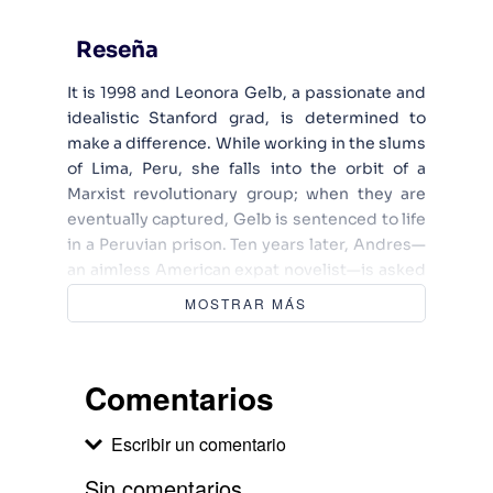
Reseña
It is 1998 and Leonora Gelb, a passionate and
idealistic Stanford grad, is determined to
make a difference. While working in the slums
of Lima, Peru, she falls into the orbit of a
Marxist revolutionary group; when they are
eventually captured, Gelb is sentenced to life
in a Peruvian prison. Ten years later, Andres—
an aimless American expat novelist—is asked
to write a journalistic profile of “La Leo.” In
MOSTRAR MÁS
flight from problems of his own, he struggles
to understand Leonora, to reconstruct her
involvement with the militants, and to
Comentarios
chronicle Peru’s violent history. Is the real Leo
an activist or a terrorist? Cold-eyed
Escribir un comentario
conspirator or naïve puppet? Inspired by the
dramatic events surrounding controversial
Sin comentarios.