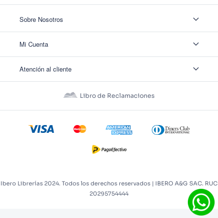
Sobre Nosotros
Sobre Nosotros
Mi Cuenta
Nuestas tiendas
Contáctanos
Ingresar
Atención al cliente
Ver mis Pedidos
Ver mis Direcciones
Políticas de Envío
Crear Cuenta
Políticas de Privacidad
Recuperar Contraseña
Libro de Reclamaciones
Políticas de Devoluciones
Políticas de Cookies
Términos y Condiciones
Términos y Condiciones Promos
Ibero Librerías 2024. Todos los derechos reservados | IBERO A&G SAC. RUC
20295754444