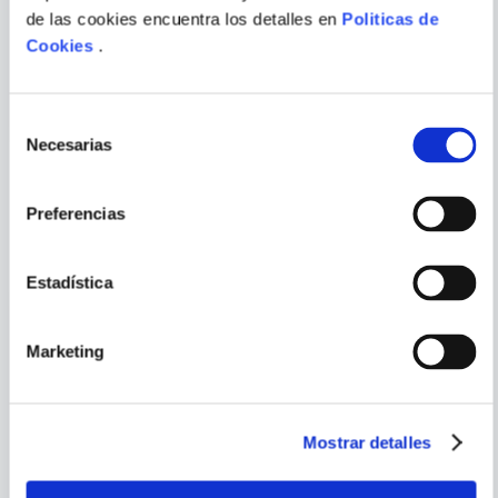
VARIOS AUTORES
de las cookies encuentra los detalles en
Politicas de
IN PRAISE OF THE
FROM A CERTAIN POINT OF
Cookies
.
STEPMOTHER
VIEW (STAR WARS)
ENVIAR
COMENTARIO
Selección
Necesarias
de
consentimiento
Preferencias
PORQUE TAMBIÉN
VISTE
VER TODOS
Estadística
Marketing
Mostrar detalles