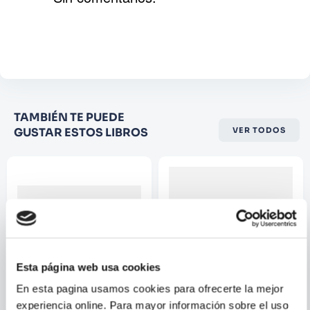
American activist Lori Berenson, Andrew
Altschul’s moving new novel maps the
Agregar comentario
blurred boundaries between fact and fiction,
author and text, passion and violence. It is a
Comentario
coming-of-age story, a political thriller—and a
love letter to a troubled nation.
Califique el producto de 1 a 5
TAMBIÉN TE PUEDE
estrellas
GUSTAR ESTOS LIBROS
VER TODOS
★
★
★
☆
☆
Su nombre
Correo electrónico
Esta página web usa cookies
Escribir comentario
En esta pagina usamos cookies para ofrecerte la mejor
experiencia online. Para mayor información sobre el uso