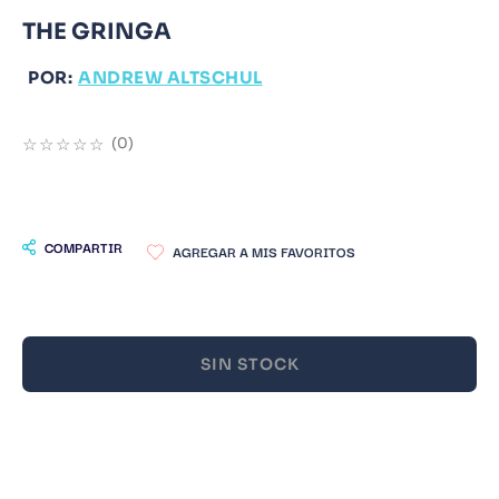
THE GRINGA
9
.
Infantil
10
.
Warhammer
POR:
ANDREW ALTSCHUL
☆
☆
☆
☆
☆
(
0
)
COMPARTIR
SIN STOCK