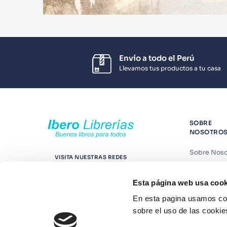
Envío a todo el Perú
Llevamos tus productos a tu casa
SOBRE
NOSOTRO
Sobre Noso
VISITA NUESTRAS REDES
Nuestras t
Esta página web usa cook
Contáctano
En esta pagina usamos coo
Suscríbete
sobre el uso de las cookie
Blog