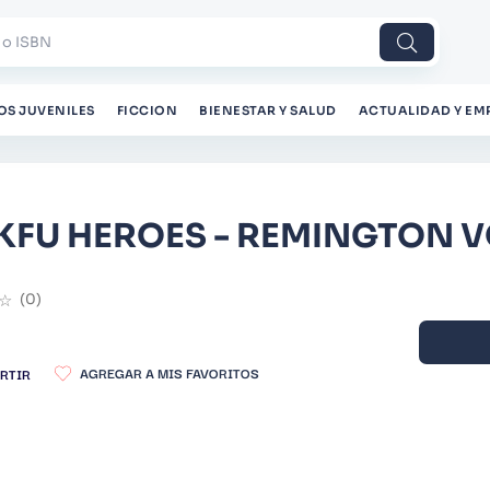
 o ISBN
OS JUVENILES
FICCION
BIENESTAR Y SALUD
ACTUALIDAD Y EM
FU HEROES - REMINGTON VO
☆
(
0
)
RTIR