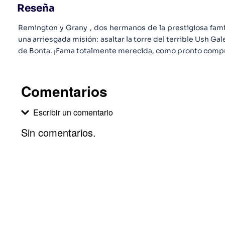
Reseña
Remington y Grany , dos hermanos de la prestigiosa fami
una arriesgada misión: asaltar la torre del terrible Ush G
de Bonta. ¡Fama totalmente merecida, como pronto compr
Comentarios
Escribir un comentario
Sin comentarios.
Agregar comentario
Comentario
Califique el producto de 1 a 5 estrellas