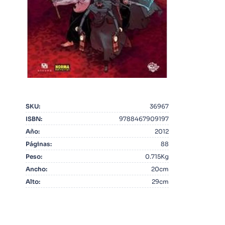
10
.
Infantil
SKU
:
36967
ISBN
:
9788467909197
Año
:
2012
Páginas
:
88
Peso
:
0.715Kg
Ancho
:
20cm
Alto
:
29cm