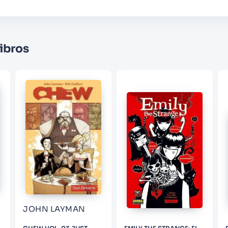
★
★
★
☆
☆
Su nombre
ibros
Correo electrónico
Escribir comentario
ENVIAR COMENTARIO
JOHN LAYMAN