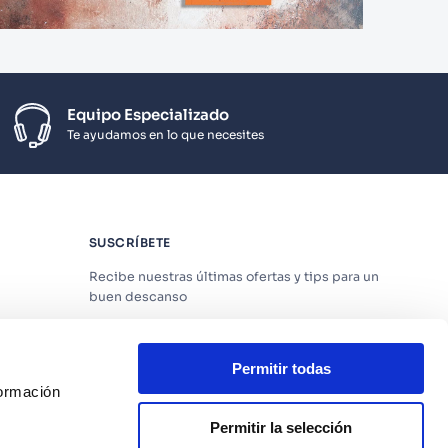
Equipo Especializado
Te ayudamos en lo que necesites
SUSCRÍBETE
Recibe nuestras últimas ofertas y tips para un
buen descanso
Permitir todas
formación
Acepto los
Términos y Condiciones
y
Política
de Privacidad
Permitir la selección
os