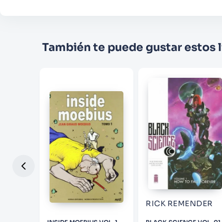
También te puede gustar estos l
A
RICK REMENDER