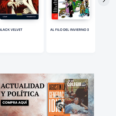
BLACK VELVET
AL FILO DEL INVIERNO 3
EL GABI
DOCTOR