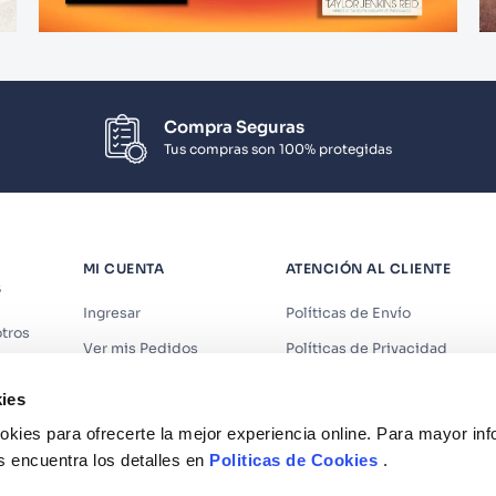
Compra Seguras
Tus compras son 100% protegidas
MI CUENTA
ATENCIÓN AL CLIENTE
S
Ingresar
Políticas de Envío
tros
Ver mis Pedidos
Políticas de Privacidad
iendas
Ver mis Direcciones
Políticas de Cookies
ies
s
Crear Cuenta
Políticas de Devoluciones
kies para ofrecerte la mejor experiencia online. Para mayor in
Recuperar Contraseña
Términos y Condiciones
s encuentra los detalles en
Politicas de Cookies
.
Términos y Condiciones Prom