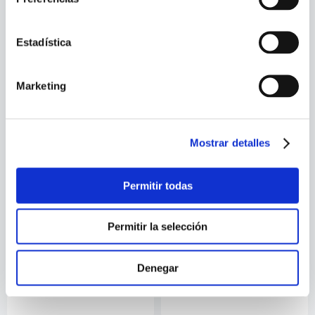
ZOMBIES ON FILM
SCIENCE FICTION UNIVERSE
AND BEYOND
Estadística
Marketing
Mostrar detalles
Permitir todas
Permitir la selección
WILLIAM WALLACE
FRANCESC ZAMORA
MOLA
DISCOVERING
OUTSIDE LIVING
Denegar
MICHELANGELO