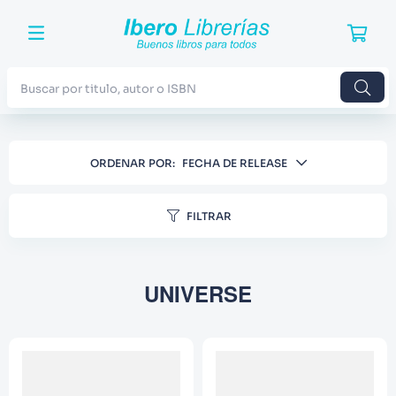
Buscar por titulo, autor o ISBN
TÉRMINOS MÁS BUSCADOS
ORDENAR POR
FECHA DE RELEASE
1
.
Harry Potter
2
.
Blue Lock
FILTRAR
3
.
Jujutsu Kaisen
4
.
Odisea
UNIVERSE
5
.
Manga
6
.
Stephen King
7
.
Iliada
8
.
Infantil