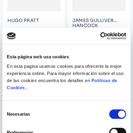
HUGO PRATT
JAMES GULLIVER
HANCOCK
CORTO MALTESE: THE
THE BOW TIE BOOK
BALLAD OF THE SALT SEA
Esta página web usa cookies
En esta pagina usamos cookies para ofrecerte la mejor
experiencia online. Para mayor información sobre el uso
de las cookies encuentra los detalles en
Politicas de
Cookies
.
Selección
Necesarias
de
consentimiento
OZZY INGUANZANO
MICHAEL MALLORY
Preferencias