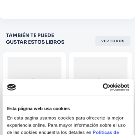
Comentario
Califique el producto de 1 a 5
TAMBIÉN TE PUEDE
estrellas
GUSTAR ESTOS LIBROS
VER TODOS
★
★
★
☆
☆
Su nombre
Correo electrónico
Escribir comentario
Esta página web usa cookies
En esta pagina usamos cookies para ofrecerte la mejor
BRIAN AZARELLO;
VARIOS AUTORES
experiencia online. Para mayor información sobre el uso
RICHARD CORBEN
MARVEL VINTAGE - BANNER
STAR WARS - DOCTOR
de las cookies encuentra los detalles en
Politicas de