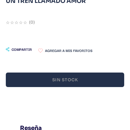
UN TREN LLAMADO AMOR
9
.
Warhammer
10
.
Infantil
☆
☆
☆
☆
☆
(
0
)
COMPARTIR
SIN STOCK
Reseña