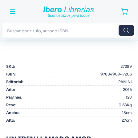
Buscar por titulo, autor o ISBN
TÉRMINOS MÁS BUSCADOS
1
.
Harry Potter
SKU
:
27289
2
.
Blue Lock
ISBN
:
9788490947203
3
.
Jujutsu Kaisen
Editorial
:
PANINI
Año
:
2016
4
.
Odisea
Páginas
:
128
5
.
Manga
Peso
:
0.58Kg
Ancho
:
18cm
6
.
Iliada
Alto
:
27cm
7
.
Stephen King
8
.
Noches Blancas