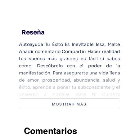
Reseña
Autoayuda Tu Éxito Es Inevitable Issa, Maite
Añadir comentario Compartir: Hacer realidad
tus sueños más grandes es fácil si sabes
cómo. Descúbrelo con el poder de la
manifestación. Para asegurarte una vida llena
de amor, prosperidad, abundancia, salud y
éxito, aprende a poner tu subconsciente y el
universo a trabajar para ti. Durante
generaciones, las mujeres hemos asumido el
MOSTRAR MÁS
rol de cuidadoras, y lo hemos integrado tan
profundamente que nos hemos olvidado de
que nosotras también merecemos tenerlo
Comentarios
todo. Entre estas páginas aprenderás cómo
alcanzar el éxito a través de la manifestación,