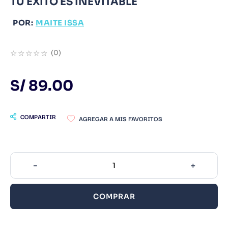
TU EXITO ES INEVITABLE
9
.
Infantil
POR:
MAITE ISSA
10
.
Warhammer
☆
☆
☆
☆
☆
(
0
)
S/
89
.
00
COMPARTIR
－
＋
COMPRAR