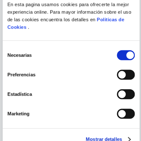
Escribir comentario
En esta pagina usamos cookies para ofrecerte la mejor
experiencia online. Para mayor información sobre el uso
de las cookies encuentra los detalles en
Politicas de
Cookies
.
ENSEÑANZAS ESPIRITUALES
ESTUCHE MARIAN ROJAS
DE LA INDIA
ESTAPÉ
ENVIAR
Selección
COMENTARIO
Necesarias
de
consentimiento
Preferencias
PORQUE TAMBIÉN
VISTE
VER TODOS
Estadística
Marketing
Mostrar detalles