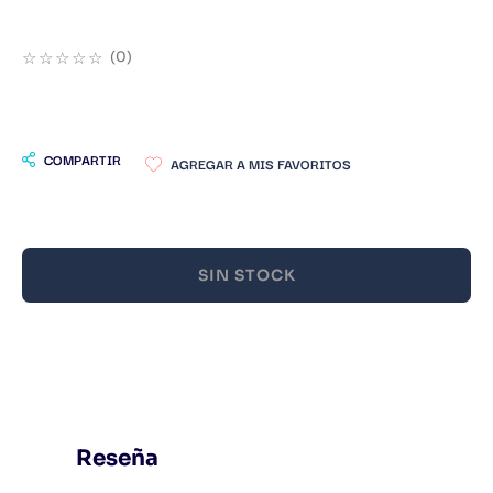
9
.
Warhammer
☆
☆
☆
☆
☆
(
0
)
10
.
Infantil
COMPARTIR
SIN STOCK
Reseña