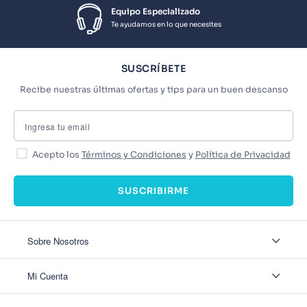
Equipo Especializado
Te ayudamos en lo que necesites
SUSCRÍBETE
Recibe nuestras últimas ofertas y tips para un buen descanso
Acepto los
Términos y Condiciones
y
Política de Privacidad
SUSCRIBIRME
Sobre Nosotros
Sobre Nosotros
Mi Cuenta
Nuestas tiendas
Contáctanos
Ingresar