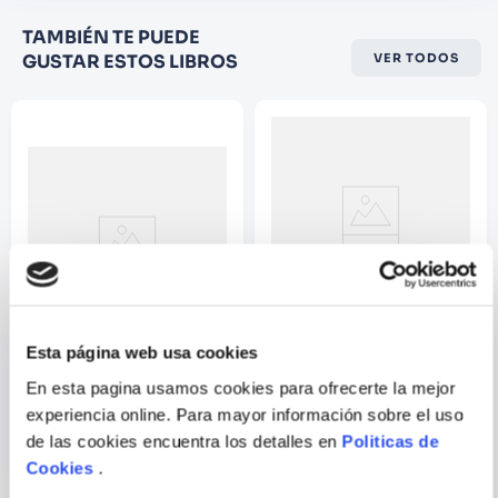
Califique el producto de 1 a 5
TAMBIÉN TE PUEDE
estrellas
GUSTAR ESTOS LIBROS
VER TODOS
★
★
★
☆
☆
Su nombre
Correo electrónico
Escribir comentario
CLAMP
Esta página web usa cookies
En esta pagina usamos cookies para ofrecerte la mejor
TRINITY BLOOD 06
CHOBITS 20TH
ANNIVERSARY EDITION 3
experiencia online. Para mayor información sobre el uso
de las cookies encuentra los detalles en
Politicas de
ENVIAR
COMENTARIO
Cookies
.