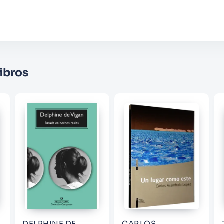
★
★
★
☆
☆
Su nombre
Correo electrónico
ibros
Escribir comentario
ENVIAR COMENTARIO
DELPHINE DE
CARLOS