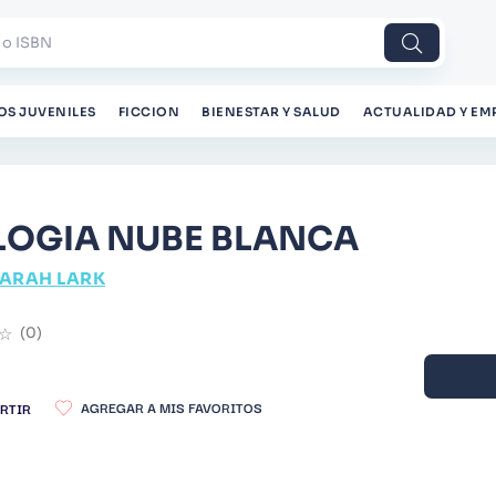
 o ISBN
OS JUVENILES
FICCION
BIENESTAR Y SALUD
ACTUALIDAD Y EM
LOGIA NUBE BLANCA
ARAH LARK
☆
(
0
)
RTIR