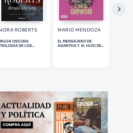
NORA ROBERTS
MARIO MENDOZA
BRUJA OSCURA
EL MENSAJERO DE
TE TRAT
(TRILOGIA DE LOS
AGARTHA 7. EL HIJO DEL
REINA
ODWYER 1)
CARPINTERO