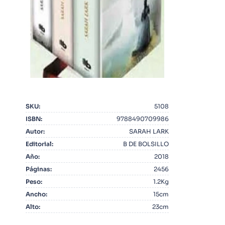
10
.
Infantil
SKU
:
5108
ISBN
:
9788490709986
Autor
:
SARAH LARK
Editorial
:
B DE BOLSILLO
Año
:
2018
Páginas
:
2456
Peso
:
1.2Kg
Ancho
:
15cm
Alto
:
23cm