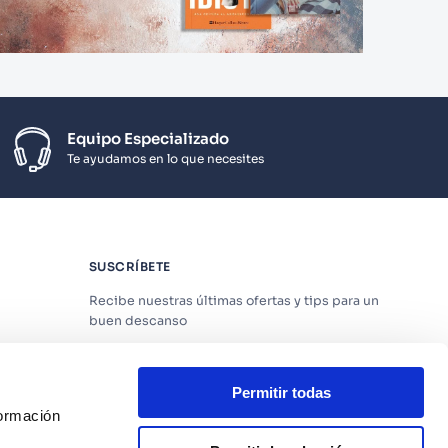
Equipo Especializado
Te ayudamos en lo que necesites
SUSCRÍBETE
Recibe nuestras últimas ofertas y tips para un
buen descanso
Permitir todas
formación
Acepto los
Términos y Condiciones
y
Política
de Privacidad