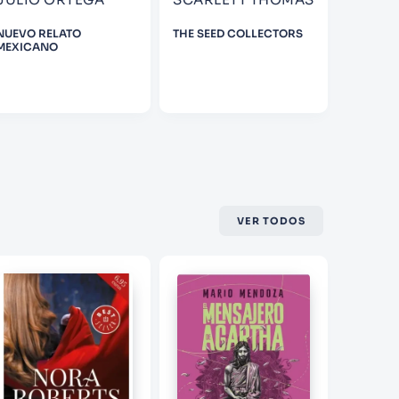
FALLA
NUEVO RELATO
THE SEED COLLECTORS
LA LOCA
MEXICANO
VER TODOS