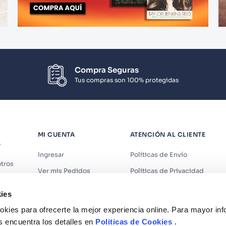
Compra Seguras
Tus compras son 100% protegidas
MI CUENTA
ATENCIÓN AL CLIENTE
S
Ingresar
Políticas de Envío
tros
Ver mis Pedidos
Políticas de Privacidad
iendas
Ver mis Direcciones
Políticas de Cookies
ies
s
Crear Cuenta
Políticas de Devoluciones
kies para ofrecerte la mejor experiencia online. Para mayor in
Recuperar Contraseña
Términos y Condiciones
s encuentra los detalles en
Politicas de Cookies
.