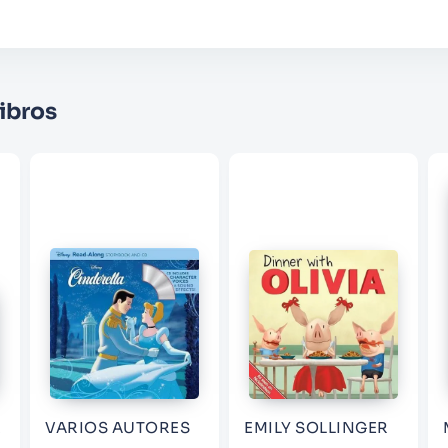
Califique el producto de 1 a 5 estrellas
★
★
★
☆
☆
Su nombre
ibros
Correo electrónico
Escribir comentario
ENVIAR COMENTARIO
R
VARIOS AUTORES
EMILY SOLLINGER