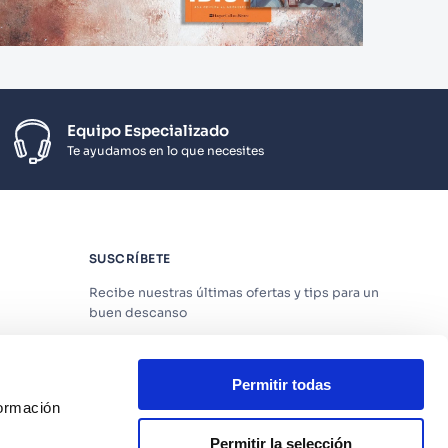
Equipo Especializado
Te ayudamos en lo que necesites
SUSCRÍBETE
Recibe nuestras últimas ofertas y tips para un
buen descanso
Permitir todas
formación
Acepto los
Términos y Condiciones
y
Política
de Privacidad
Permitir la selección