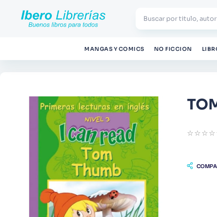
Buscar por titulo, autor
TÉRMINOS MÁS BUSCADOS
MANGAS Y COMICS
NO FICCION
LIBR
1
.
Harry Potter
2
.
Blue Lock
3
.
Jujutsu Kaisen
TOM
4
.
Odisea
☆
☆
☆
☆
5
.
Manga
6
.
Stephen King
COMPA
7
.
Iliada
8
.
Noches Blancas
9
.
Infantil