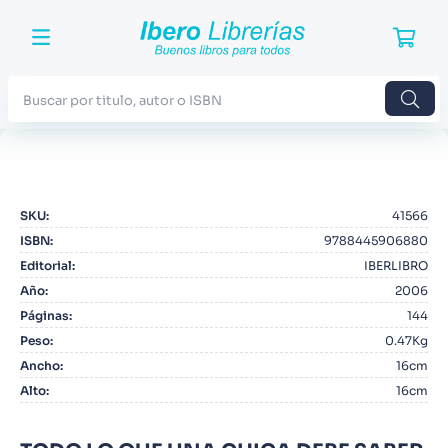
Buscar por titulo, autor o ISBN
TÉRMINOS MÁS BUSCADOS
1
.
Harry Potter
SKU
:
41566
2
.
Blue Lock
ISBN
:
9788445906880
3
.
Jujutsu Kaisen
Editorial
:
IBERLIBRO
Año
:
2006
4
.
Odisea
Páginas
:
144
5
.
Manga
Peso
:
0.47Kg
Ancho
:
16cm
6
.
Stephen King
Alto
:
16cm
7
.
Iliada
8
.
Noches Blancas