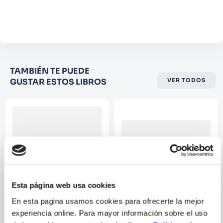
Agregar comentario
Comentario
Califique el producto de 1 a 5
TAMBIÉN TE PUEDE
estrellas
GUSTAR ESTOS LIBROS
VER TODOS
★
★
★
☆
☆
Su nombre
Correo electrónico
Escribir comentario
Esta página web usa cookies
En esta pagina usamos cookies para ofrecerte la mejor
ELENA GALLEGO
experiencia online. Para mayor información sobre el uso