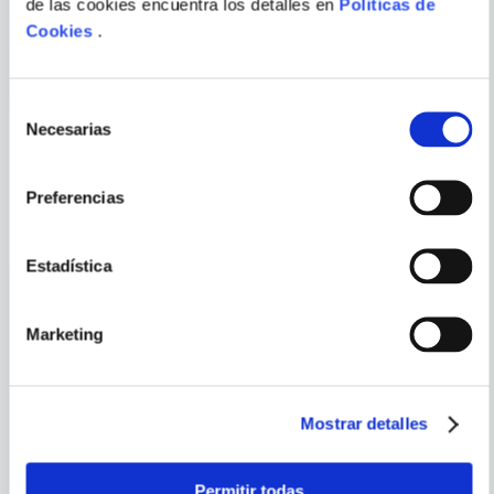
de las cookies encuentra los detalles en
Politicas de
POR QUE SOY TAN SEXY?
CONVIERTETE EN UNA
DIOSA DEL SEXO
Cookies
.
ENVIAR
COMENTARIO
Selección
Necesarias
de
consentimiento
PORQUE TAMBIÉN
Preferencias
VISTE
VER TODOS
Estadística
Marketing
Mostrar detalles
Permitir todas