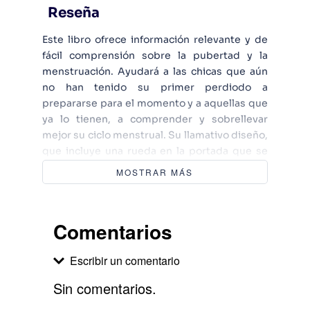
Reseña
Este libro ofrece información relevante y de
fácil comprensión sobre la pubertad y la
menstruación. Ayudará a las chicas que aún
no han tenido su primer perdiodo a
prepararse para el momento y a aquellas que
ya lo tienen, a comprender y sobrellevar
mejor su ciclo menstrual. Su llamativo diseño,
que incluye una rueda en la portada que se
puede girar para saber qué ocurre cada día
MOSTRAR MÁS
del ciclo menstruals y su lenguaje coloquial,
hacen que este libro sea muy útil para todas
las mujeres jóvenes.
Comentarios
Escribir un comentario
Sin comentarios.