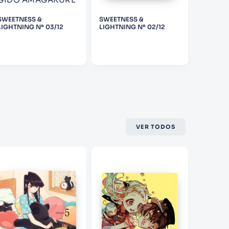
SWEETNESS &
SWEETNESS &
EL PRIM
LIGHTNING Nº 03/12
LIGHTNING Nº 02/12
VER TODOS