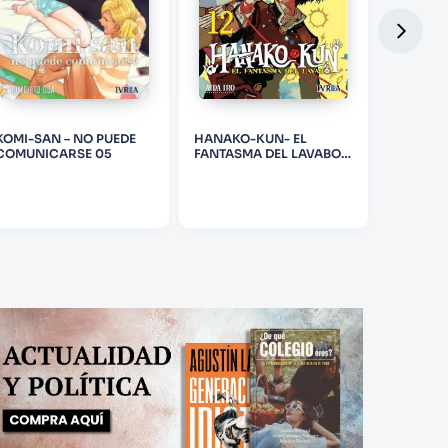
KOMI-SAN – NO PUEDE
HANAKO-KUN- EL
KOMI-SA
COMUNICARSE 05
FANTASMA DEL LAVABO
COMUNI
12