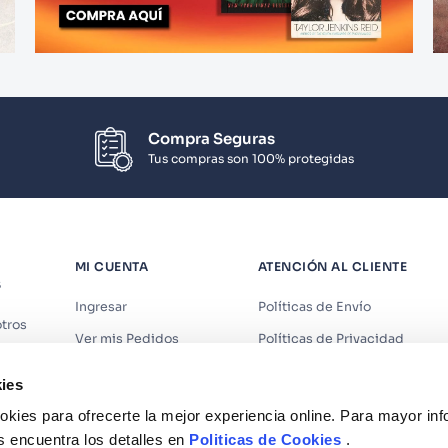
Compra Seguras
Tus compras son 100% protegidas
MI CUENTA
ATENCIÓN AL CLIENTE
S
Ingresar
Políticas de Envío
tros
Ver mis Pedidos
Políticas de Privacidad
iendas
Ver mis Direcciones
Políticas de Cookies
ies
s
Crear Cuenta
Políticas de Devoluciones
kies para ofrecerte la mejor experiencia online. Para mayor in
Recuperar Contraseña
Términos y Condiciones
s encuentra los detalles en
Politicas de Cookies
.