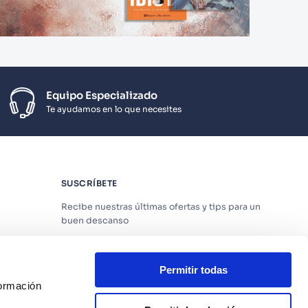
Equipo Especializado
Te ayudamos en lo que necesites
SUSCRÍBETE
Recibe nuestras últimas ofertas y tips para un
buen descanso
Permitir todas
formación
Acepto los
Términos y Condiciones
y
Política
de Privacidad