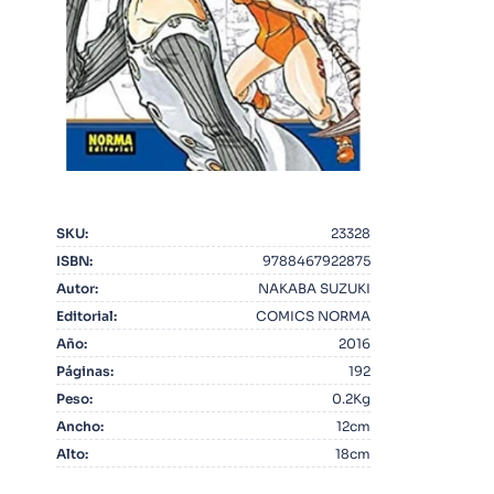
10
.
Infantil
SKU
:
23328
ISBN
:
9788467922875
Autor
:
NAKABA SUZUKI
Editorial
:
COMICS NORMA
Año
:
2016
Páginas
:
192
Peso
:
0.2Kg
Ancho
:
12cm
Alto
:
18cm