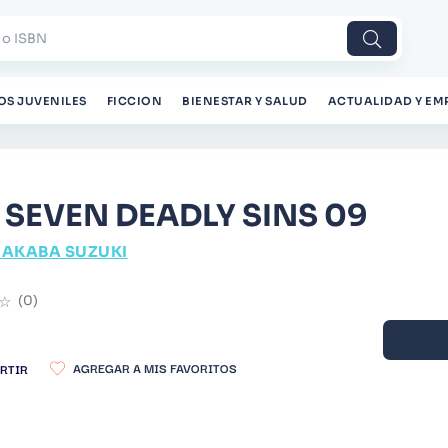
 o ISBN
OS JUVENILES
FICCION
BIENESTAR Y SALUD
ACTUALIDAD Y EM
 SEVEN DEADLY SINS 09
AKABA SUZUKI
☆
(
0
)
RTIR