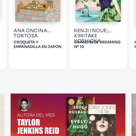
ANA ONCINA
KENJI INOUE;
TORTOSA
KIMITAKE
YOSHIOKA
CROQUETA Y
GRAND BLUE DREAMING
EMPANADILLA EN JAPON
Nº 10