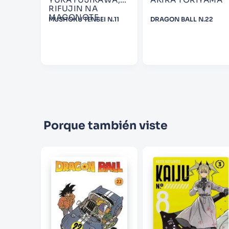
RIFUJIN NA
MAGONOTE
MUSHOKU TENSEI N.11
DRAGON BALL N.22
Porque también viste