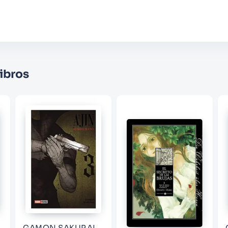
Califique el producto de 1 a 5 estrellas
★
★
★
☆
☆
Su nombre
ibros
Correo electrónico
Escribir comentario
ENVIAR COMENTARIO
GAMON SAKURAI