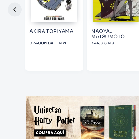
HEI
AKIRA TORIYAMA
NAOYA
MATSUMOTO
DRAGON BALL N.22
KAIJU 8 N.3