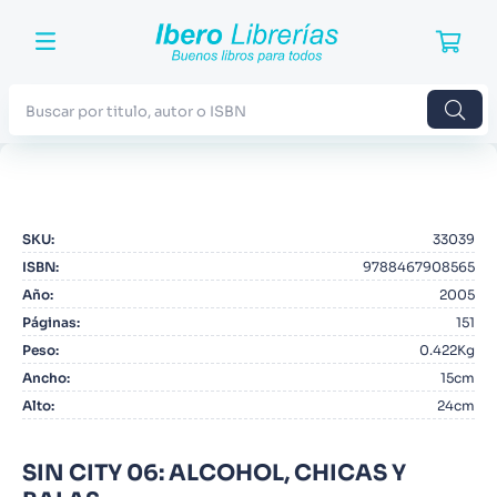
Buscar por titulo, autor o ISBN
TÉRMINOS MÁS BUSCADOS
1
.
Harry Potter
SKU
:
33039
2
.
Blue Lock
ISBN
:
9788467908565
3
.
Jujutsu Kaisen
Año
:
2005
Páginas
:
151
4
.
Odisea
Peso
:
0.422Kg
5
.
Manga
Ancho
:
15cm
Alto
:
24cm
6
.
Iliada
7
.
Stephen King
SIN CITY 06: ALCOHOL, CHICAS Y
8
.
Noches Blancas