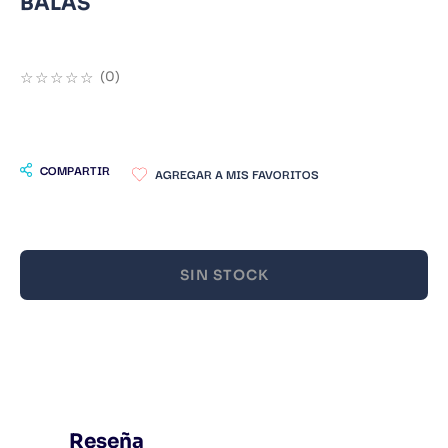
BALAS
9
.
Warhammer
10
.
Infantil
☆
☆
☆
☆
☆
(
0
)
COMPARTIR
SIN STOCK
Reseña