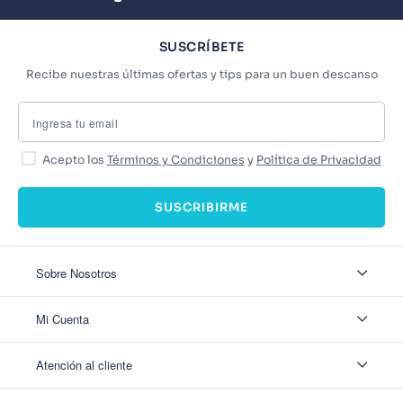
SUSCRÍBETE
Recibe nuestras últimas ofertas y tips para un buen descanso
Acepto los
Términos y Condiciones
y
Política de Privacidad
SUSCRIBIRME
Sobre Nosotros
Sobre Nosotros
Mi Cuenta
Nuestas tiendas
Contáctanos
Ingresar
Atención al cliente
Ver mis Pedidos
Ver mis Direcciones
Políticas de Envío
Crear Cuenta