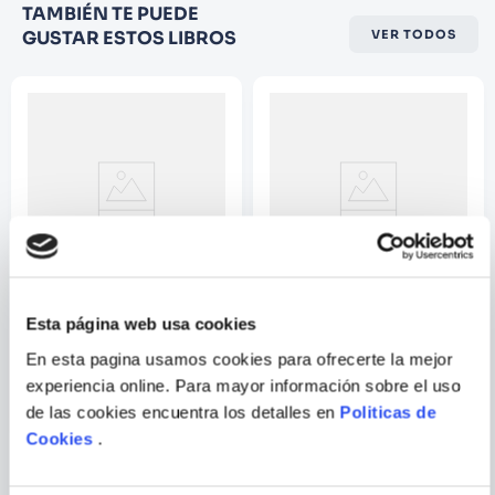
Califique el producto de 1 a 5
TAMBIÉN TE PUEDE
estrellas
GUSTAR ESTOS LIBROS
VER TODOS
★
★
★
☆
☆
Su nombre
Correo electrónico
Escribir comentario
Esta página web usa cookies
KIMBA
EL CLUB DE LOS
CASTIGADOS
En esta pagina usamos cookies para ofrecerte la mejor
experiencia online. Para mayor información sobre el uso
de las cookies encuentra los detalles en
Politicas de
ENVIAR
Cookies
.
COMENTARIO