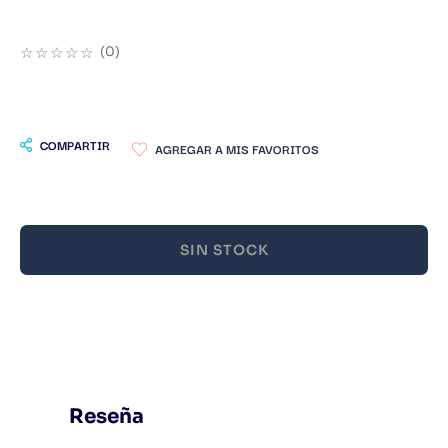
9
.
Warhammer
☆
☆
☆
☆
☆
(
0
)
10
.
Infantil
COMPARTIR
SIN STOCK
Reseña