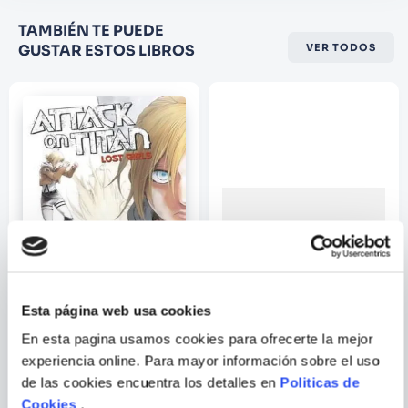
Califique el producto de 1 a 5
TAMBIÉN TE PUEDE
estrellas
GUSTAR ESTOS LIBROS
VER TODOS
★
★
★
☆
☆
Su nombre
Correo electrónico
Escribir comentario
Esta página web usa cookies
En esta pagina usamos cookies para ofrecerte la mejor
HAJIME ISAYAMA
experiencia online. Para mayor información sobre el uso
ENVIAR
COMENTARIO
de las cookies encuentra los detalles en
Politicas de
ATTACK ON TITAN: LOST
WARCRAFT MAGO
GIRLS THE MANGA 1
Cookies
.