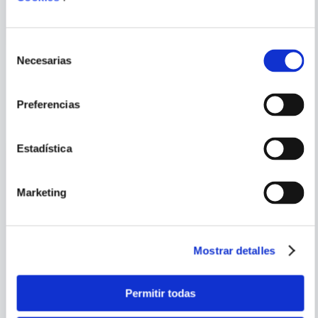
Selección
Necesarias
de
consentimiento
PORQUE TAMBIÉN
Preferencias
VISTE
VER TODOS
Estadística
Marketing
Mostrar detalles
Permitir todas
NURA EL SEÑOR DE LOS
PANDORA HEARTS 09
YOKAI 06