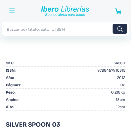
Buscar por titulo, autor o ISBN
TÉRMINOS MÁS BUSCADOS
1
.
Harry Potter
SKU
:
34560
2
.
Blue Lock
ISBN
:
9788467910315
3
.
Jujutsu Kaisen
Año
:
2012
Páginas
:
192
4
.
Odisea
Peso
:
0.218Kg
5
.
Manga
Ancho
:
18cm
Alto
:
12cm
6
.
Stephen King
7
.
Iliada
SILVER SPOON 03
8
.
Noches Blancas