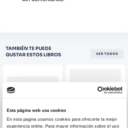
la magia de Escocia les acompañen.
Agregar comentario
Comentario
Califique el producto de 1 a 5
TAMBIÉN TE PUEDE
estrellas
GUSTAR ESTOS LIBROS
VER TODOS
★
★
★
☆
☆
Su nombre
Correo electrónico
Esta página web usa cookies
Escribir comentario
En esta pagina usamos cookies para ofrecerte la mejor
experiencia online. Para mayor información sobre el uso