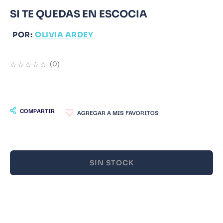
SI TE QUEDAS EN ESCOCIA
9
.
Warhammer
10
.
Infantil
POR:
OLIVIA ARDEY
☆
☆
☆
☆
☆
(
0
)
COMPARTIR
SIN STOCK