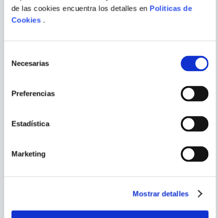
ESTEFANIA YEPES
de las cookies encuentra los detalles en
Politicas de
EN TUS ZAPATOS
EL ULTIMO LLANTO DE LOS
Cookies
.
DELFINES
ENVIAR
COMENTARIO
Selección
Necesarias
de
consentimiento
Preferencias
PORQUE TAMBIÉN
VISTE
VER TODOS
Estadística
Marketing
Mostrar detalles