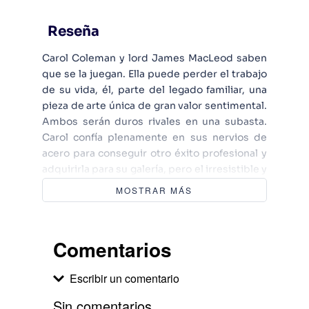
Reseña
Carol Coleman y lord James MacLeod saben
que se la juegan. Ella puede perder el trabajo
de su vida, él, parte del legado familiar, una
pieza de arte única de gran valor sentimental.
Ambos serán duros rivales en una subasta.
Carol confía plenamente en sus nervios de
acero para conseguir otro éxito profesional y
adquirirla para su galería, pero el irresistible y
persuasivo Mac, le pondrá las cosas muy
MOSTRAR MÁS
difíciles... ¿Estarán dispuestos a renunciar a lo
que más les importa por amor? Un engaño
inocente, los secretos de Mac, el regreso
Comentarios
inesperado del pasado de Carol y el recuerdo
de unos hechos sucedidos durante la
Escribir un comentario
Navidad de 1914, pondrán en riesgo la firmeza
de sus sentimientos. Que la fuerza del amor y
Sin comentarios.