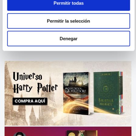
Permitir todas
ESTEFANIA YEPES
ALICE KELLEN
EL ULTIMO LLANTO DE LOS
TÚ Y YO, INVENCIBLES
Permitir la selección
DELFINES
Denegar