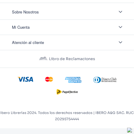
Sobre Nosotros
Sobre Nosotros
Mi Cuenta
Nuestas tiendas
Contáctanos
Ingresar
Atención al cliente
Ver mis Pedidos
Ver mis Direcciones
Políticas de Envío
Crear Cuenta
Políticas de Privacidad
Recuperar Contraseña
Libro de Reclamaciones
Políticas de Devoluciones
Políticas de Cookies
Términos y Condiciones
Términos y Condiciones Promos
Ibero Librerías 2024. Todos los derechos reservados | IBERO A&G SAC. RUC
20295754444