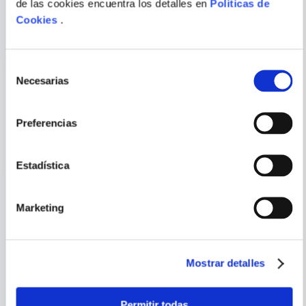
de las cookies encuentra los detalles en
Politicas de
120 HISTORIAS DEL CINE
en ellos cuando El exorcista se convirtió en la
ZOMBIES ON FILM
Cookies
.
película más taquillera del territorio
norteamericano, y el terror no volvió a ser el
ENVIAR
mismo. Basado en entrevistas con
COMENTARIO
Selección
centenares de los artistas más importantes
Necesarias
de
del género de terror, Sesión Sangrienta es la
consentimiento
entretenidísima crónica de una época dorada,
PORQUE TAMBIÉN
y enormemente influyente, en el cine
Preferencias
VISTE
VER TODOS
norteamericano.
Estadística
Marketing
Mostrar detalles
Permitir todas