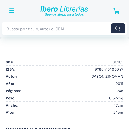
Buscar por titulo, autor o ISBN
TÉRMINOS MÁS BUSCADOS
1
.
Harry Potter
SKU
:
36752
2
.
Blue Lock
ISBN
:
9788415405047
3
.
Jujutsu Kaisen
Autor
:
JASON ZINOMAN
Año
:
2011
4
.
Odisea
Páginas
:
248
5
.
Manga
Peso
:
0.527Kg
Ancho
:
17cm
6
.
Stephen King
Alto
:
24cm
7
.
Iliada
8
.
Noches Blancas