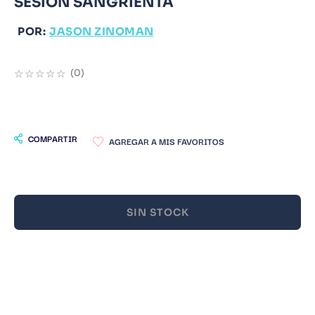
SESION SANGRIENTA
9
.
Warhammer
POR:
JASON ZINOMAN
10
.
Infantil
☆
☆
☆
☆
☆
(
0
)
COMPARTIR
SIN STOCK