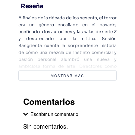
Reseña
A finales de la década de los sesenta, el terror
era un género encallado en el pasado,
confinado a los autocines y las salas de serie Z
y despreciado por la crítica. Sesión
Sangrienta cuenta la sorprendente historia
de cómo una mezcla de instinto comercial y
pasión personal alumbró una nueva y
ambiciosa forma de arte. Directores como
Wes Craven, Roman Polanski, John Carpenter
MOSTRAR MÁS
y Brian de Palma revolucionaron el género en
los años setenta, explorando sus miedos más
profundos para derribar tabúes e imprimir
Comentarios
enlas películas de terror un realismo
descarnado, un estilo combativo y una arista
Escribir un comentario
política. Zinoman cuenta cómo estos
rompedores cineastas dieron a luz clásicos
Sin comentarios.
del cine como La semilla del diablo, Carrie, La