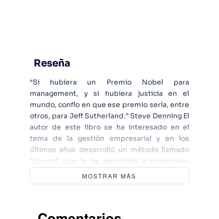
Reseña
“Si hubiera un Premio Nobel para
management, y si hubiera justicia en el
mundo, confío en que ese premio sería, entre
otros, para Jeff Sutherland.” Steve Denning El
autor de este libro se ha interesado en el
tema de la gestión empresarial y en los
últimos años desarrolló un método llamado
“Scrum” que le ha permitido a numerosas
compañías obtener resultados
MOSTRAR MÁS
sobresalientes. Se trata de un método de
gestión de proyectos que se basa en la
responsabilidad del equipo y la participación
Comentarios
del cliente. La eficacia de tal sistema no se