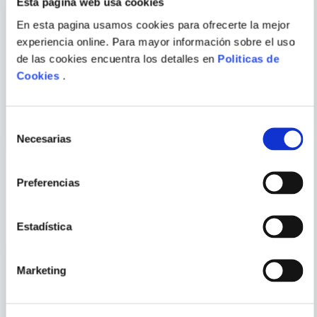
Esta página web usa cookies
Escribir comentario
En esta pagina usamos cookies para ofrecerte la mejor
experiencia online. Para mayor información sobre el uso
de las cookies encuentra los detalles en
Politicas de
ARLETTE BELTRAN
JOSE AGUILA; JOSEP
MARIA
Cookies
.
EVALUACION PRIVADA DE
POR QUE ALGUNAS
PROYECTOS
EMPRESAS TIENEN EXITO Y
OTRAS NO
Selección
ENVIAR
COMENTARIO
Necesarias
de
consentimiento
Preferencias
PORQUE TAMBIÉN
VISTE
VER TODOS
Estadística
Marketing