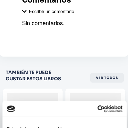
aplica sólo a las empresas, sino también fuera
Escribir un comentario
de ellas.
Sin comentarios.
Agregar comentario
Comentario
Califique el producto de 1 a 5
TAMBIÉN TE PUEDE
estrellas
GUSTAR ESTOS LIBROS
VER TODOS
★
★
★
☆
☆
Su nombre
Correo electrónico