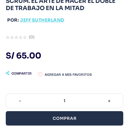
SCRUM. EL ARTE DE HACER EL DOBLE
DE TRABAJO EN LA MITAD
9
.
Warhammer
10
.
Infantil
POR:
JEFF SUTHERLAND
☆
☆
☆
☆
☆
(
0
)
S/
65
.
00
COMPARTIR
－
＋
COMPRAR