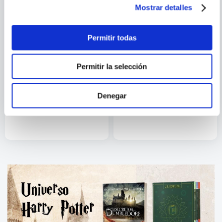
Mostrar detalles
Permitir todas
Permitir la selección
JOSE MARIA GAY DE
LIEBANA
Denegar
REVOLUCION
POR QUÉ RECURSOS
TECNOLOGICA Y NUEVA
HUMANOS DEBERÍA SER
ECONOMIA
COMO NETFLIX