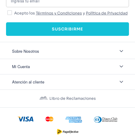
Acepto los
Términos y Condiciones
y
Política de Privacidad
SUSCRIBIRME
Sobre Nosotros
Sobre Nosotros
Mi Cuenta
Nuestas tiendas
Contáctanos
Ingresar
Atención al cliente
Ver mis Pedidos
Ver mis Direcciones
Políticas de Envío
Crear Cuenta
Políticas de Privacidad
Recuperar Contraseña
Libro de Reclamaciones
Políticas de Devoluciones
Políticas de Cookies
Términos y Condiciones
Términos y Condiciones Promos