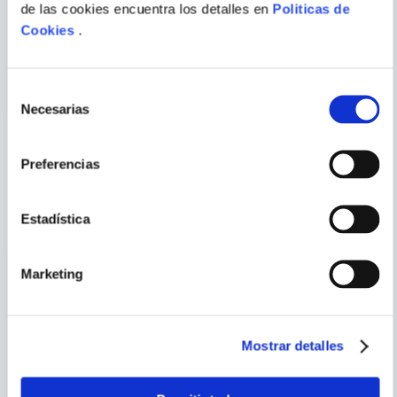
de las cookies encuentra los detalles en
Politicas de
JOHN WAGNER
ROBERT KIRKMAN;
ENVIAR
COMENTARIO
PAUL AZACETA
Cookies
.
JUEZ DREDD - ARCHIVOS
OUTCAST - BOOK ONE
COMPLETOS 05
Selección
Necesarias
de
consentimiento
Preferencias
PORQUE TAMBIÉN
VISTE
VER TODOS
Estadística
Marketing
Mostrar detalles