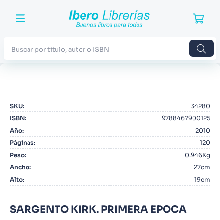
Buscar por titulo, autor o ISBN
TÉRMINOS MÁS BUSCADOS
1
.
Harry Potter
SKU
:
34280
2
.
Blue Lock
ISBN
:
9788467900125
3
.
Jujutsu Kaisen
Año
:
2010
Páginas
:
120
4
.
Odisea
Peso
:
0.946Kg
5
.
Manga
Ancho
:
27cm
Alto
:
19cm
6
.
Iliada
7
.
Stephen King
SARGENTO KIRK. PRIMERA EPOCA
8
.
Noches Blancas