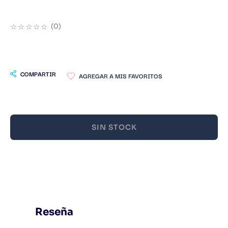
9
.
Warhammer
☆
☆
☆
☆
☆
(
0
)
10
.
Infantil
COMPARTIR
SIN STOCK
Reseña