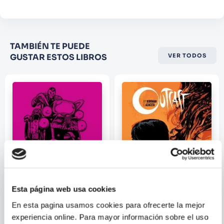
Califique el producto de 1 a 5
TAMBIÉN TE PUEDE
estrellas
GUSTAR ESTOS LIBROS
VER TODOS
★
★
★
☆
☆
Su nombre
Correo electrónico
Escribir comentario
Esta página web usa cookies
En esta pagina usamos cookies para ofrecerte la mejor
experiencia online. Para mayor información sobre el uso