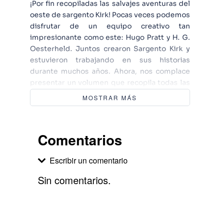
¡Por fin recopiladas las salvajes aventuras del
oeste de sargento Kirk! Pocas veces podemos
disfrutar de un equipo creativo tan
impresionante como este: Hugo Pratt y H. G.
Oesterheld. Juntos crearon Sargento Kirk y
estuvieron trabajando en sus historias
durante muchos años. Ahora, nos complace
presentar un volumen que recopila todas las
tiras publicadas durante 1953 en la revista
MOSTRAR MÁS
Misterix. Acción, aventuras, indios,
diligencias y todo el sabor del buen western.
Comentarios
Escribir un comentario
Sin comentarios.
Agregar comentario
Comentario