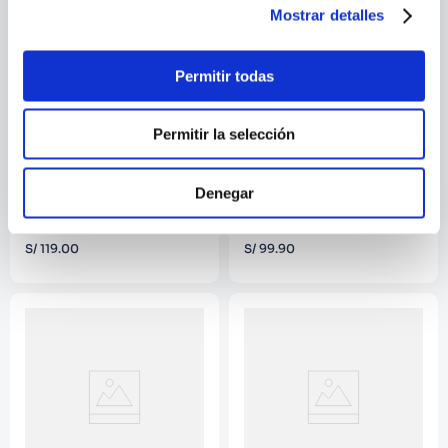
Mostrar detalles
Permitir todas
Permitir la selección
DAN BROWN
Denegar
EL PROFETA
EL ULTIMO SECRETO
COMPRAR
COMPRAR
S/
119
.
00
S/
99
.
90