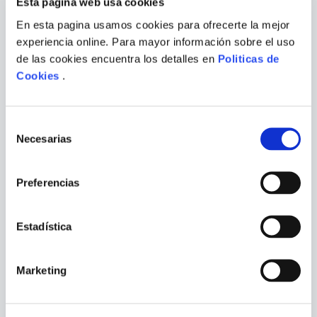
Esta página web usa cookies
En esta pagina usamos cookies para ofrecerte la mejor
experiencia online. Para mayor información sobre el uso
de las cookies encuentra los detalles en
Politicas de
Cookies
.
Selección
Necesarias
de
consentimiento
MARIO VARGAS
Preferencias
LLOSA
EL CABALLERO DE LOS SIETE
TRAVESURAS DE LA NIÑA
REINOS
MALA
Estadística
COMPRAR
COMPRAR
S/
89
.
00
S/
89
.
00
Marketing