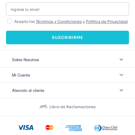
Acepto los
Términos y Condiciones
y
Política de Privacidad
SUSCRIBIRME
Sobre Nosotros
Sobre Nosotros
Mi Cuenta
Nuestas tiendas
Contáctanos
Ingresar
Atención al cliente
Ver mis Pedidos
Ver mis Direcciones
Políticas de Envío
Crear Cuenta
Políticas de Privacidad
Recuperar Contraseña
Libro de Reclamaciones
Políticas de Devoluciones
Políticas de Cookies
Términos y Condiciones
Términos y Condiciones Promos