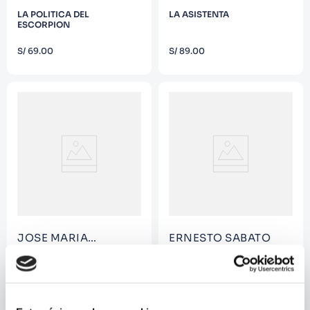
LA POLITICA DEL
LA ASISTENTA
ESCORPION
COMPRAR
COMPRAR
S/
69
.
00
S/
89
.
00
JOSE MARIA
ERNESTO SABATO
ARGUEDAS;
FRANCISCO
MITOS, LEYENDAS Y
EL TUNEL
IZQUIERDO RIOS
CUENTOS PERUANOS
COMPRAR
COMPRAR
S/
49
.
00
S/
49
.
90