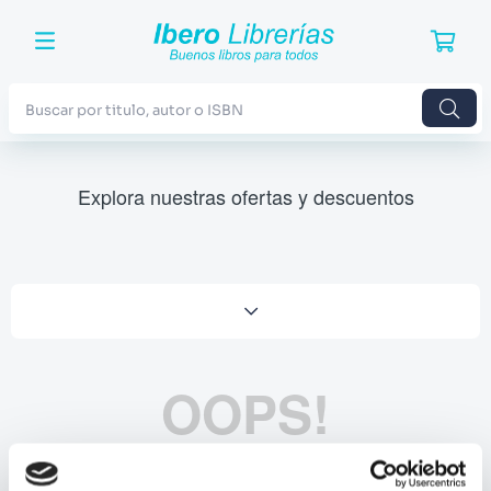
Buscar por titulo, autor o ISBN
TÉRMINOS MÁS BUSCADOS
Explora nuestras ofertas y descuentos
1
.
Harry Potter
2
.
Blue Lock
3
.
Jujutsu Kaisen
4
.
Odisea
5
.
Manga
OOPS!
6
.
Stephen King
7
.
Iliada
No se encontró ningún producto
8
.
Noches Blancas