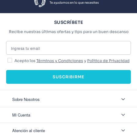
Te ayudamos en lo que necesites
SUSCRÍBETE
Recibe nuestras últimas ofertas y tips para un buen descanso
Acepto los
Términos y Condiciones
y
Política de Privacidad
SUSCRIBIRME
Sobre Nosotros
Sobre Nosotros
Mi Cuenta
Nuestas tiendas
Contáctanos
Ingresar
Atención al cliente
Ver mis Pedidos
Ver mis Direcciones