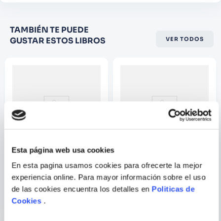
Califique el producto de 1 a 5
TAMBIÉN TE PUEDE
estrellas
GUSTAR ESTOS LIBROS
VER TODOS
★
★
★
☆
☆
Su nombre
Correo electrónico
Escribir comentario
Esta página web usa cookies
En esta pagina usamos cookies para ofrecerte la mejor
LA OVEJITA LANITA
EL CONEJO BRINCO
experiencia online. Para mayor información sobre el uso
de las cookies encuentra los detalles en
Politicas de
Cookies
.
ENVIAR