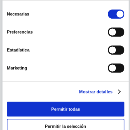
COMENTARIO
Selección
Necesarias
de
PORQUE TAMBIÉN
consentimiento
VISTE
VER TODOS
Preferencias
Estadística
Marketing
Mostrar detalles
LA OVEJITA LANITA
EL CONEJO BRINCO
Permitir todas
Permitir la selección