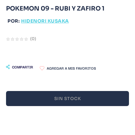
POKEMON 09 - RUBI Y ZAFIRO 1
9
.
Warhammer
10
.
Infantil
POR:
HIDENORI KUSAKA
☆
☆
☆
☆
☆
(
0
)
COMPARTIR
SIN STOCK