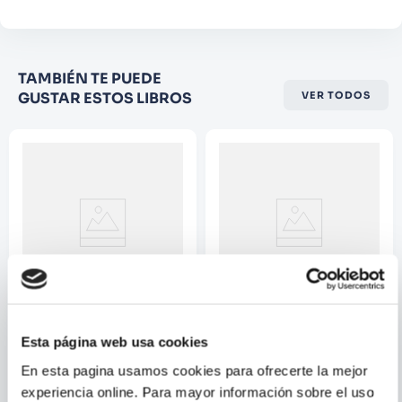
Califique el producto de 1 a 5
TAMBIÉN TE PUEDE
estrellas
GUSTAR ESTOS LIBROS
VER TODOS
★
★
★
☆
☆
Su nombre
Correo electrónico
Escribir comentario
MASAMI KURUMADA
YUKA FUJIKAWA;
Esta página web usa cookies
RIFUJIN NA
MAGONOTE
SAINT SEIYA ED.
MUSHOKU TENSEI N.11
En esta pagina usamos cookies para ofrecerte la mejor
KANZENBAN 14
experiencia online. Para mayor información sobre el uso