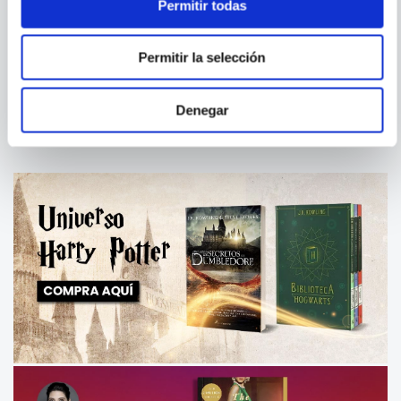
Permitir todas
MASAMI KURUMADA
JEREMY HAUN;
JASON A. HURLEY
SAINT SEIYA ED.
THE BEAUTY 2
Permitir la selección
KANZENBAN 14
Denegar