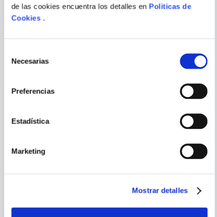
ENVIAR
de las cookies encuentra los detalles en
Politicas de
COMENTARIO
Cookies
.
Selección
PORQUE TAMBIÉN
Necesarias
de
VISTE
VER TODOS
consentimiento
Preferencias
Estadística
Marketing
Mostrar detalles