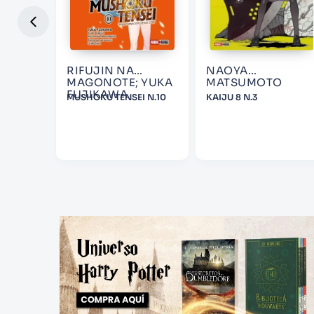
RIFUJIN NA
NAOYA
MAGONOTE; YUKA
MATSUMOTO
FUJIKAWA
RS 4
MUSHOKU TENSEI N.10
KAIJU 8 N.3