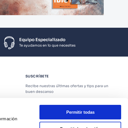
Equipo Especializado
Te ayudamos en lo que necesites
SUSCRÍBETE
Recibe nuestras últimas ofertas y tips para un
buen descanso
Permitir todas
formación
Acepto los
Términos y Condiciones
y
Política
de Privacidad