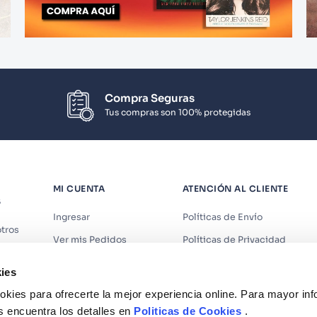
Compra Seguras
Tus compras son 100% protegidas
MI CUENTA
ATENCIÓN AL CLIENTE
S
Ingresar
Políticas de Envío
tros
Ver mis Pedidos
Políticas de Privacidad
iendas
Ver mis Direcciones
Políticas de Cookies
ies
s
Crear Cuenta
Políticas de Devoluciones
kies para ofrecerte la mejor experiencia online. Para mayor in
Recuperar Contraseña
Términos y Condiciones
s encuentra los detalles en
Politicas de Cookies
.