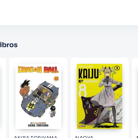
Califique el producto de 1 a 5 estrellas
★
★
★
☆
☆
Su nombre
ibros
Correo electrónico
Escribir comentario
ENVIAR COMENTARIO
AKIRA TORIYAMA
NAOYA