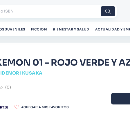
 o ISBN
OS JUVENILES
FICCION
BIENESTAR Y SALUD
ACTUALIDAD Y EM
EMON 01 - ROJO VERDE Y AZ
IDENORI KUSAKA
☆
(
0
)
RTIR