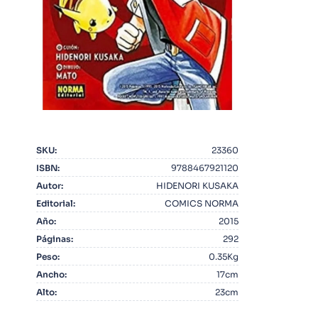
10
.
Infantil
SKU
:
23360
ISBN
:
9788467921120
Autor
:
HIDENORI KUSAKA
Editorial
:
COMICS NORMA
Año
:
2015
Páginas
:
292
Peso
:
0.35Kg
Ancho
:
17cm
Alto
:
23cm