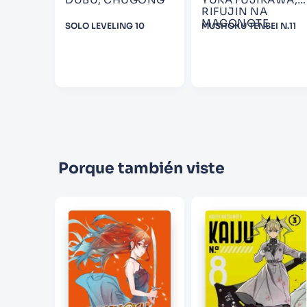
RIFUJIN NA
MAGONOTE
SOLO LEVELING 10
MUSHOKU TENSEI N.11
LA GRAN
DRAGON
Porque también viste