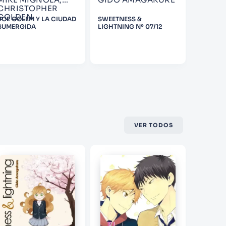
CHRISTOPHER
GOLDEN
JOE GOLEM Y LA CIUDAD
SWEETNESS &
EL PRIM
SUMERGIDA
LIGHTNING Nº 07/12
VER TODOS