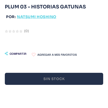
PLUM 03 - HISTORIAS GATUNAS
9
.
Warhammer
10
.
Infantil
POR:
NATSUMI HOSHINO
☆
☆
☆
☆
☆
(
0
)
COMPARTIR
SIN STOCK