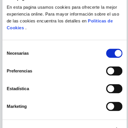
En esta pagina usamos cookies para ofrecerte la mejor
DUBU; CHUGONG
AKIRA TORIYAMA
experiencia online. Para mayor información sobre el uso
ENVIAR
COMENTARIO
de las cookies encuentra los detalles en
Politicas de
SOLO LEVELING 10
DRAGON BALL N.22
Cookies
.
Selección
Necesarias
de
consentimiento
PORQUE TAMBIÉN
Preferencias
VISTE
VER TODOS
Estadística
Marketing