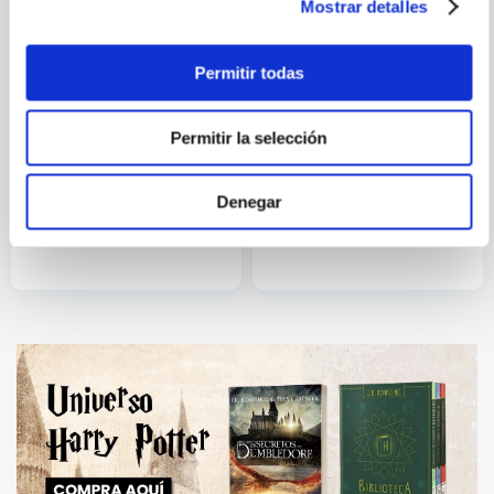
Mostrar detalles
Permitir todas
Permitir la selección
AKIRA TORIYAMA
BARBARA G.
MONTERO
DRAGON BALL N.21
SHAMAN KING N.16
Denegar