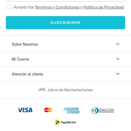
Acepto los
Términos y Condiciones
y
Política de Privacidad
SUSCRIBIRME
Sobre Nosotros
Sobre Nosotros
Mi Cuenta
Nuestas tiendas
Contáctanos
Ingresar
Atención al cliente
Ver mis Pedidos
Ver mis Direcciones
Políticas de Envío
Crear Cuenta
Políticas de Privacidad
Recuperar Contraseña
Libro de Reclamaciones
Políticas de Devoluciones
Políticas de Cookies
Términos y Condiciones
Términos y Condiciones Promos