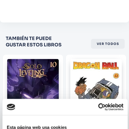
Agregar comentario
Comentario
Califique el producto de 1 a 5
TAMBIÉN TE PUEDE
estrellas
GUSTAR ESTOS LIBROS
VER TODOS
★
★
★
☆
☆
Su nombre
Correo electrónico
Escribir comentario
Esta página web usa cookies