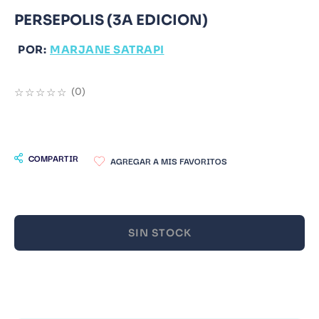
PERSEPOLIS (3A EDICION)
9
.
Warhammer
10
.
Infantil
POR:
MARJANE SATRAPI
☆
☆
☆
☆
☆
(
0
)
COMPARTIR
SIN STOCK