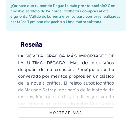
¿Quieres que tu pedido llegue lo más pronto posible? Con
nuestro servicio de 24 horas, recibe tus compras al día
siguiente. Válido de Lunes a Viernes para compras realizadas
hasta las 1 pm con despacho a Lima metropolitana.
Reseña
LA NOVELA GRÁFICA MÁS IMPORTANTE DE
LA ÚLTIMA DÉCADA. Más de diez años
después de su creación, Persépolis se ha
convertido por méritos propios en un clásico
de la novela gráfica. El relato autobiográfico
de Marjane Satrapi nos habla de la historia de
un país, Irán, que aún hoy en día sigue siendo
una referencia en el mundo árabe. Cuna de las
actuales revueltas contra los régimenes
MOSTRAR MÁS
totalitarios, Irán ha protagonizado guerras y
alzamientos de todo tipo, y es imposible
comprender el momento actual sin conocer