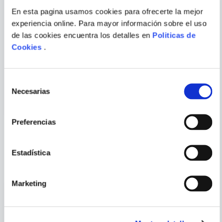
En esta pagina usamos cookies para ofrecerte la mejor
experiencia online. Para mayor información sobre el uso
Escribir comentario
de las cookies encuentra los detalles en
Politicas de
Cookies
.
MARIO MENDOZA
VARIOS AUTORES
HOMO CAPENSIS
GUARDIANES DE LA
GALAXIA
Selección
Necesarias
de
ENVIAR
consentimiento
COMENTARIO
Preferencias
PORQUE TAMBIÉN
Estadística
VISTE
VER TODOS
Marketing