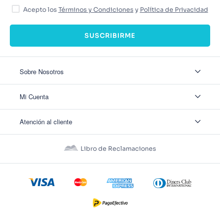
Acepto los
Términos y Condiciones
y
Política de Privacidad
SUSCRIBIRME
Sobre Nosotros
Sobre Nosotros
Mi Cuenta
Nuestas tiendas
Contáctanos
Ingresar
Atención al cliente
Ver mis Pedidos
Ver mis Direcciones
Políticas de Envío
Crear Cuenta
Políticas de Privacidad
Recuperar Contraseña
Libro de Reclamaciones
Políticas de Devoluciones
Políticas de Cookies
Términos y Condiciones
Términos y Condiciones Promos