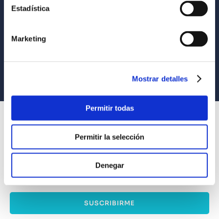
Estadística
Envío a todo el Perú
Llevamos tus productos a tu casa
Marketing
Compra Seguras
Tus compras son 100% protegidas
Equipo Especializado
Mostrar detalles
Te ayudamos en lo que necesites
Permitir todas
SUSCRÍBETE
Recibe nuestras últimas ofertas y tips para un buen descanso
Permitir la selección
Denegar
Acepto los
Términos y Condiciones
y
Política de Privacidad
SUSCRIBIRME