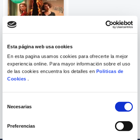
9
.
Warhammer
10
.
Infantil
Esta página web usa cookies
En esta pagina usamos cookies para ofrecerte la mejor
experiencia online. Para mayor información sobre el uso
de las cookies encuentra los detalles en
Politicas de
CELESTE NG
Cookies
.
LITTLE FIRES EVERYWHERE
Selección
Necesarias
de
consentimiento
Preferencias