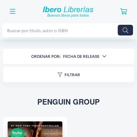
Buscar por titulo, autor o ISBN
TÉRMINOS MÁS BUSCADOS
ORDENAR POR
FECHA DE RELEASE
1
.
Harry Potter
2
.
Blue Lock
FILTRAR
3
.
Jujutsu Kaisen
4
.
Odisea
PENGUIN GROUP
5
.
Manga
6
.
Iliada
7
.
Stephen King
8
.
Noches Blancas