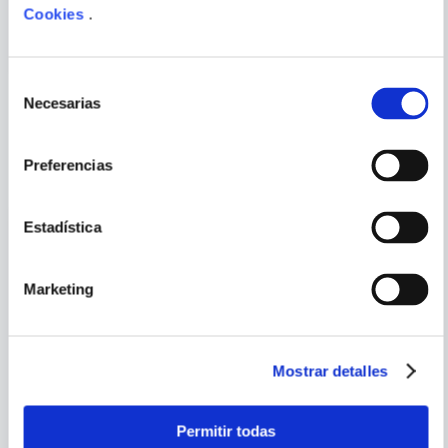
Cookies
.
ENVIAR
COMENTARIO
Selección
Necesarias
de
consentimiento
PORQUE TAMBIÉN
VISTE
VER TODOS
Preferencias
Estadística
Marketing
Mostrar detalles
MARJORIE
Permitir todas
MARTINELLI