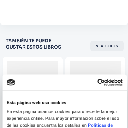
Agregar comentario
Comentario
Califique el producto de 1 a 5
TAMBIÉN TE PUEDE
estrellas
GUSTAR ESTOS LIBROS
VER TODOS
★
★
★
☆
☆
Su nombre
Correo electrónico
Esta página web usa cookies
Escribir comentario
En esta pagina usamos cookies para ofrecerte la mejor
experiencia online. Para mayor información sobre el uso
JUEGOS DE COLOR VERDE
TU MENTE EN FORMA
de las cookies encuentra los detalles en
Politicas de