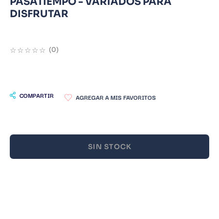
PASATIEMPO - VARIADOS PARA
DISFRUTAR
9
.
Warhammer
10
.
Infantil
☆
☆
☆
☆
☆
(
0
)
COMPARTIR
SIN STOCK