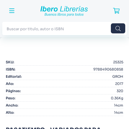
Buscar por titulo, autor o ISBN
TÉRMINOS MÁS BUSCADOS
1
.
Harry Potter
SKU
:
25325
2
.
Blue Lock
ISBN
:
9788490680858
3
.
Jujutsu Kaisen
Editorial
:
GROH
Año
:
2017
4
.
Odisea
Páginas
:
320
5
.
Manga
Peso
:
0.36Kg
Ancho
:
14cm
6
.
Iliada
Alto
:
14cm
7
.
Stephen King
8
.
Noches Blancas