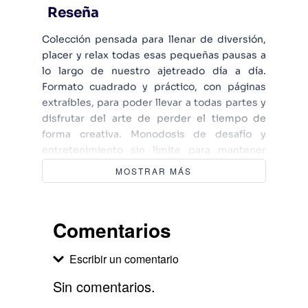
Reseña
Colección pensada para llenar de diversión,
placer y relax todas esas pequeñas pausas a
lo largo de nuestro ajetreado día a día.
Formato cuadrado y práctico, con páginas
extraíbles, para poder llevar a todas partes y
disfrutar del arte de perder el tiempo de
forma creativa. Monodosis de desafío y
entretenimiento sin límite para mantener
nuestra mente en plena forma. Sudokus,
MOSTRAR MÁS
Sopa de letras, Crucigramas y Pasatiempos
variados para disfrutar de nuestro tiempo
libre a cualquier hora y en cualquier lugar.
Comentarios
Páginas llenas de diversión, para regalar o
auto regalarse, en las que encontraremos el
Escribir un comentario
pasatiempo ideal para cada momento y
época del año. ¡Elige el tuyo!
Sin comentarios.