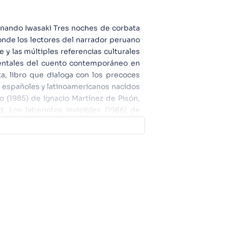
rnando Iwasaki Tres noches de corbata
 donde los lectores del narrador peruano
 y las múltiples referencias culturales
mentales del cuento contemporáneo en
a, libro que dialoga con los precoces
 españoles y latinoamericanos nacidos
 (1985) de Ignacio Martínez de Pisón,
, Los laberintos invisibles (1986) de
(1986) de Sergi Pàmies, El móvil (1987)
ban Zaldua, Infierno grande (1989) de
Benavides, todos tecleados a máquina y