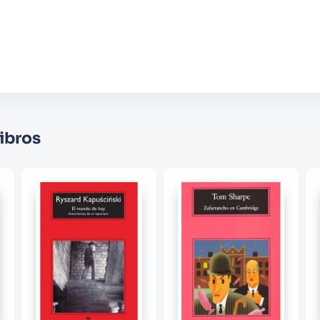
Agregar comentario
Comentario
Califique el producto de 1 a 5 estrellas
★
★
★
☆
☆
Su nombre
ibros
Correo electrónico
Escribir comentario