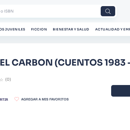
 o ISBN
OS JUVENILES
FICCION
BIENESTAR Y SALUD
ACTUALIDAD Y EM
EL CARBON (CUENTOS 1983 -
☆
(
0
)
RTIR