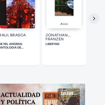
RAUL BRASCA
JONATHAN
DANIE
FRANZEN
DE MIL AMORES:
LIBERTAD
CUENTO
ANTOLOGIA DE
MICRORRELATOS
AMOROSO