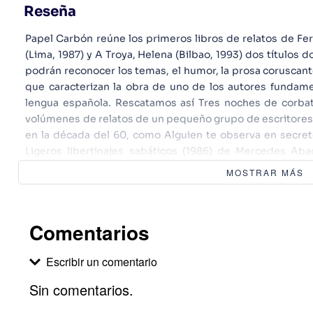
Reseña
Papel Carbón reúne los primeros libros de relatos de Fe
(Lima, 1987) y A Troya, Helena (Bilbao, 1993) dos títulos
podrán reconocer los temas, el humor, la prosa coruscante
que caracterizan la obra de uno de los autores funda
lengua española. Rescatamos así Tres noches de corbat
volúmenes de relatos de un pequeño grupo de escritores
en la década del 60, como Alguien te observa en secreto
Ligeros libertinajes sabáticos (1986) de Mercedes Abad
Guillermo Busutil, Debería caérsete la cara de vergüenza 
MOSTRAR MÁS
de Javier Cercas, Veinte cuentos cortitos (1989) de I
Guillermo Martínez y Cuentario (1989) de Jorge Eduardo 
todos copiados con papel carbón.
Comentarios
Escribir un comentario
Sin comentarios.