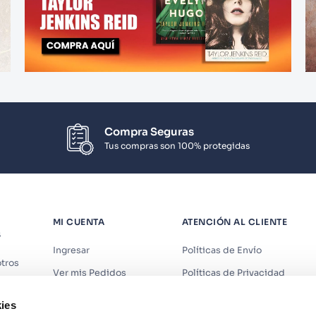
Compra Seguras
Tus compras son 100% protegidas
MI CUENTA
ATENCIÓN AL CLIENTE
S
Ingresar
Políticas de Envío
tros
Ver mis Pedidos
Políticas de Privacidad
iendas
Ver mis Direcciones
Políticas de Cookies
ies
s