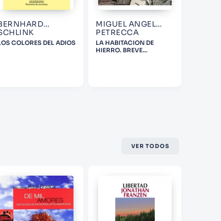
BERNHARD
MIGUEL ANGEL
JAMES
SCHLINK
PETRECCA
LOS COLORES DEL ADIOS
LA HABITACION DE
FINNEG
HIERRO. BREVE
LECTUR
ANTOLOGIA DE LA
CUATRO
PROSA CHINA (1902-
1944)
VER TODOS