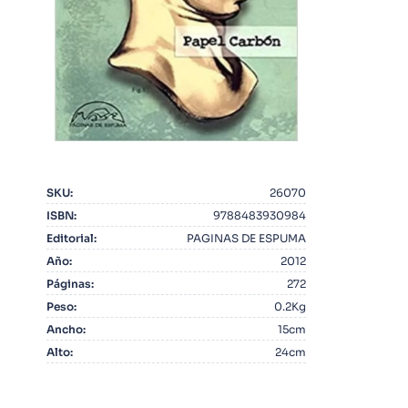
10
.
Infantil
SKU
:
26070
ISBN
:
9788483930984
Editorial
:
PAGINAS DE ESPUMA
Año
:
2012
Páginas
:
272
Peso
:
0.2Kg
Ancho
:
15cm
Alto
:
24cm