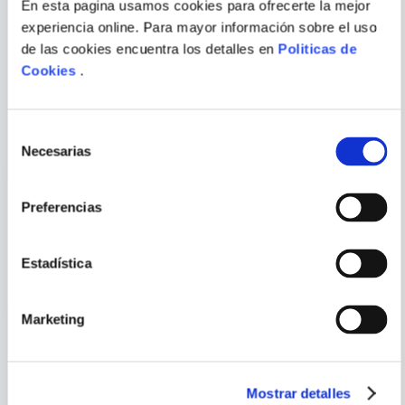
En esta pagina usamos cookies para ofrecerte la mejor
experiencia online. Para mayor información sobre el uso
de las cookies encuentra los detalles en
Politicas de
SONIA FERNANDEZ-
ANN LIANG
Cookies
.
ENVIAR
VIDAL
COMENTARIO
LA PUERTA DE LOS TRES
SI PUDIERAS VER EL SOL
CERROJOS 2. LA SENDA DE
LAS
Selección
Necesarias
de
consentimiento
Preferencias
PORQUE TAMBIÉN
VISTE
VER TODOS
Estadística
Marketing
Mostrar detalles