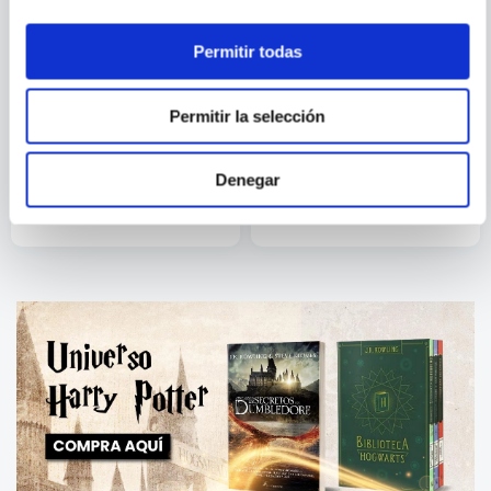
Permitir todas
AMY TINTERA
TULLIO FORGIARINI
Permitir la selección
REBELDES
AMOK
Denegar