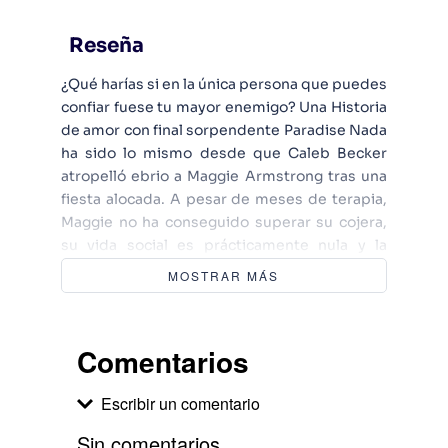
Reseña
¿Qué harías si en la única persona que puedes
confiar fuese tu mayor enemigo? Una Historia
de amor con final sorpendente Paradise Nada
ha sido lo mismo desde que Caleb Becker
atropelló ebrio a Maggie Armstrong tras una
fiesta alocada. A pesar de meses de terapia,
Maggie no ha conseguido superar su cojera,
su vida social es prácticamente nula y la
solicitud para una beca que le permitiría
MOSTRAR MÁS
estudiar fuera, y así escapar de las miradas de
lástima que la rodean, ha sido cancelada.
Caleb regresa a Paradise después de un año
Comentarios
cumpliendo condena en un reformatorio.
Pero la vuelta a casa se ha convertido en un
Escribir un comentario
infierno, su familia y su exnovia le parecen
extraños y él siente que ya no encaja en
Sin comentarios.