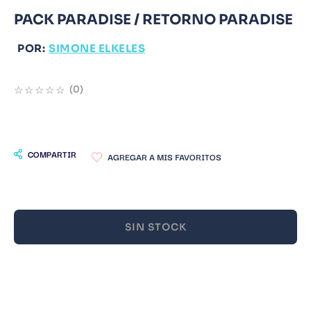
PACK PARADISE / RETORNO PARADISE
9
.
Infantil
10
.
Warhammer
POR:
SIMONE ELKELES
☆
☆
☆
☆
☆
(
0
)
COMPARTIR
SIN STOCK