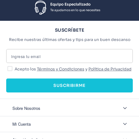
Equipo Especializado
Te ayudamos en lo que necesites
SUSCRÍBETE
Recibe nuestras últimas ofertas y tips para un buen descanso
Acepto los
Términos y Condiciones
y
Política de Privacidad
SUSCRIBIRME
Sobre Nosotros
Sobre Nosotros
Mi Cuenta
Nuestas tiendas
Contáctanos
Ingresar