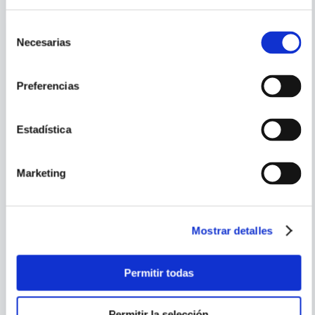
Selección
Necesarias
de
consentimiento
Preferencias
Estadística
Marketing
Mostrar detalles
HARUICHI FURUDATE
HARUICHI FURUDATE
HAIKYU!!, VOL. 14
HAIKYU!!, VOL. 11
Permitir todas
Permitir la selección