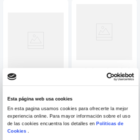
Su nombre
Correo electrónico
Escribir comentario
MASASHI KISHIMOTO
NURA EL SEÑOR DE LOS
NARUTO (3-IN-1 EDITION),
YOKAI 06
VOL. 8
ENVIAR
Esta página web usa cookies
COMENTARIO
En esta pagina usamos cookies para ofrecerte la mejor
experiencia online. Para mayor información sobre el uso
de las cookies encuentra los detalles en
Politicas de
PORQUE TAMBIÉN
Cookies
.
VISTE
VER TODOS