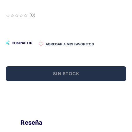
9
.
Infantil
☆
☆
☆
☆
☆
(
0
)
10
.
1984
COMPARTIR
SIN STOCK
Reseña