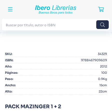
Buscar por titulo, autor o ISBN
TÉRMINOS MÁS BUSCADOS
1
.
Harry Potter
SKU
:
34329
2
.
Blue Lock
ISBN
:
9788467909609
3
.
Jujutsu Kaisen
Año
:
2012
Páginas
:
100
4
.
Odisea
Peso
:
0.9Kg
5
.
Manga
Ancho
:
15cm
Alto
:
22cm
6
.
Iliada
7
.
Stephen King
PACK MAZINGER 1 + 2
8
.
Noches Blancas