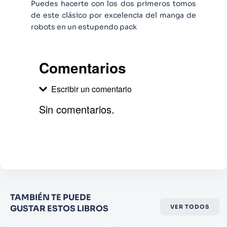
Puedes hacerte con los dos primeros tomos
de este clásico por excelencia del manga de
robots en un estupendo pack
Comentarios
Escribir un comentario
Sin comentarios.
Agregar comentario
Comentario
Califique el producto de 1 a 5
TAMBIÉN TE PUEDE
estrellas
GUSTAR ESTOS LIBROS
VER TODOS
★
★
★
☆
☆