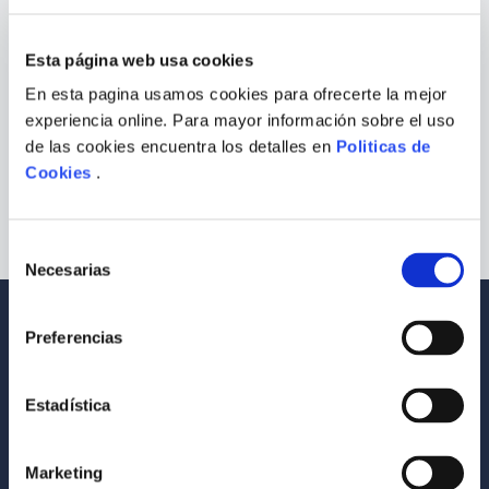
¿Qué debo hacer?
9
.
Warhammer
Esta página web usa cookies
Comprueba los términos ingresados
10
.
Infantil
Intenta utilizar una sola palabra
En esta pagina usamos cookies para ofrecerte la mejor
Utiliza términos genéricos en la
experiencia online. Para mayor información sobre el uso
búsqueda
Intenta buscar sinónimos del término
de las cookies encuentra los detalles en
Politicas de
deseado
Cookies
.
Selección
Necesarias
de
consentimiento
Envío a todo el Perú
Llevamos tus productos a tu casa
Preferencias
Compra Seguras
Tus compras son 100% protegidas
Estadística
Equipo Especializado
Marketing
Te ayudamos en lo que necesites