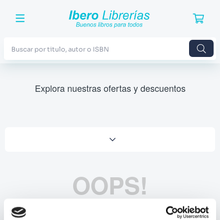
Buscar por titulo, autor o ISBN
TÉRMINOS MÁS BUSCADOS
Explora nuestras ofertas y descuentos
1
.
Harry Potter
2
.
Blue Lock
3
.
Jujutsu Kaisen
4
.
Odisea
5
.
Manga
OOPS!
6
.
Stephen King
7
.
Iliada
No se encontró ningún producto
8
.
Noches Blancas