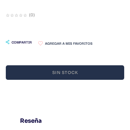
9
.
Infantil
☆
☆
☆
☆
☆
(
0
)
10
.
Warhammer
COMPARTIR
SIN STOCK
Reseña