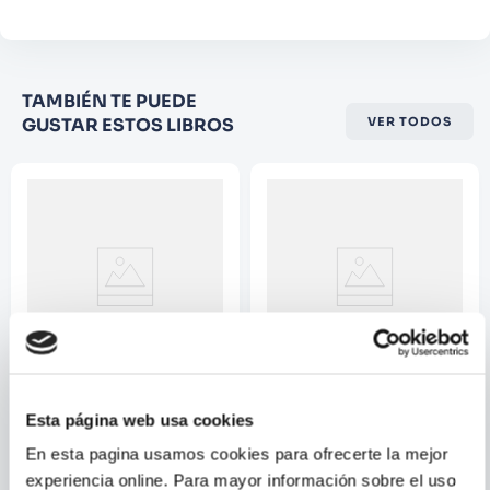
Califique el producto de 1 a 5
TAMBIÉN TE PUEDE
estrellas
GUSTAR ESTOS LIBROS
VER TODOS
★
★
★
☆
☆
Su nombre
Correo electrónico
Escribir comentario
MARIO MENDOZA
MARIO MENDOZA
Esta página web usa cookies
EL ROBO
SIETE MINUTOS
En esta pagina usamos cookies para ofrecerte la mejor
experiencia online. Para mayor información sobre el uso