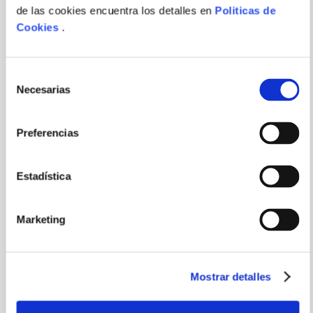
ENVIAR
de las cookies encuentra los detalles en
Politicas de
COMENTARIO
Cookies
.
Selección
PORQUE TAMBIÉN
Necesarias
de
VISTE
VER TODOS
consentimiento
Preferencias
Estadística
Marketing
Mostrar detalles