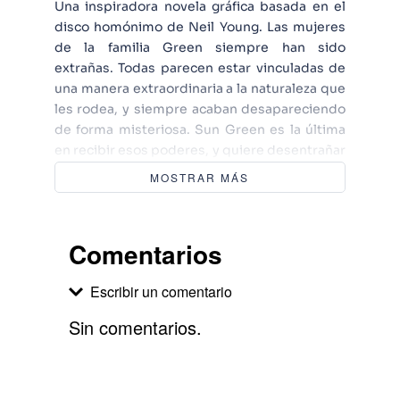
Una inspiradora novela gráfica basada en el
disco homónimo de Neil Young. Las mujeres
de la familia Green siempre han sido
extrañas. Todas parecen estar vinculadas de
una manera extraordinaria a la naturaleza que
les rodea, y siempre acaban desapareciendo
de forma misteriosa. Sun Green es la última
en recibir esos poderes, y quiere desentrañar
el misterio de sus antepasadas a la vez que
MOSTRAR MÁS
defender la naturaleza que tanto peligra en el
mundo de hoy. Basada en la gran ópera rock
homónima creada por Neil Young, Greendale
Comentarios
es la historia de una familia y la de la voluntad
de luchar por el planeta en el que vivimos.
Escribir un comentario
Sin comentarios.
Agregar comentario
Comentario