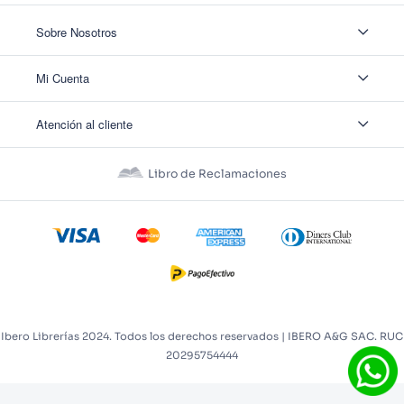
Sobre Nosotros
Sobre Nosotros
Mi Cuenta
Nuestas tiendas
Contáctanos
Ingresar
Atención al cliente
Ver mis Pedidos
Ver mis Direcciones
Políticas de Envío
Crear Cuenta
Políticas de Privacidad
Recuperar Contraseña
Libro de Reclamaciones
Políticas de Devoluciones
Políticas de Cookies
Términos y Condiciones
Términos y Condiciones Promos
Ibero Librerías 2024. Todos los derechos reservados | IBERO A&G SAC. RUC
20295754444