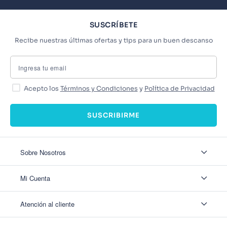
SUSCRÍBETE
Recibe nuestras últimas ofertas y tips para un buen descanso
Acepto los
Términos y Condiciones
y
Política de Privacidad
SUSCRIBIRME
Sobre Nosotros
Sobre Nosotros
Mi Cuenta
Nuestas tiendas
Contáctanos
Ingresar
Atención al cliente
Ver mis Pedidos
Ver mis Direcciones
Políticas de Envío
Crear Cuenta