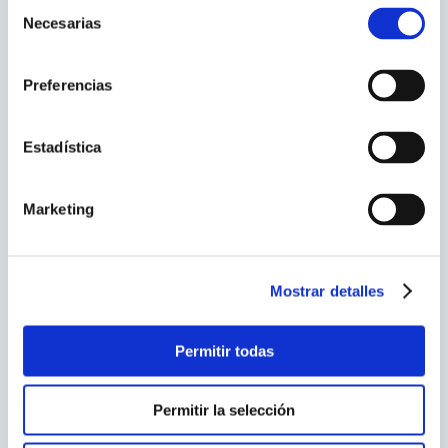
Selección
Necesarias
de
consentimiento
Preferencias
Estadística
Marketing
PAUL NICKLEN
PATRICIA S. DANIELS
BEAR
NATIONAL GEOGRAPHIC
Mostrar detalles
ALMANAC OF WORLD
HISTORY, 3RD EDITION
Permitir todas
Permitir la selección