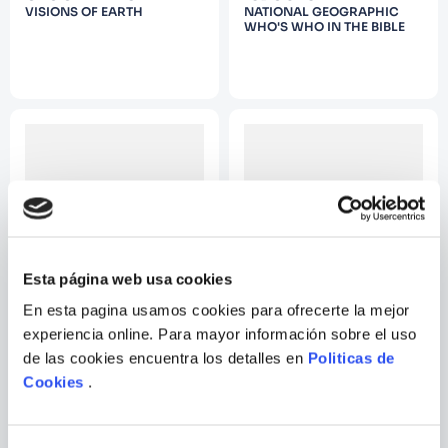
VISIONS OF EARTH
NATIONAL GEOGRAPHIC
WHO'S WHO IN THE BIBLE
Esta página web usa cookies
En esta pagina usamos cookies para ofrecerte la mejor
RACHEL BUCHHOLZ
LISA M. GERRY
experiencia online. Para mayor información sobre el uso
de las cookies encuentra los detalles en
Politicas de
AMAZING MOMS
100 THINGS TO DO BEFORE
Cookies
.
YOU GROW UP