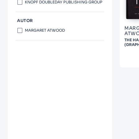
10
.
Warhammer
KNOPF DOUBLEDAY PUBLISHING GROUP
AUTOR
MARG
MARGARET ATWOOD
ATW
THE HA
(GRAPH