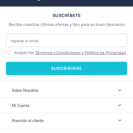
SUSCRÍBETE
Recibe nuestras últimas ofertas y tips para un buen descanso
Acepto los
Términos y Condiciones
y
Política de Privacidad
SUSCRIBIRME
Sobre Nosotros
Sobre Nosotros
Mi Cuenta
Nuestas tiendas
Contáctanos
Ingresar
Atención al cliente
Ver mis Pedidos
Ver mis Direcciones
Políticas de Envío
Crear Cuenta