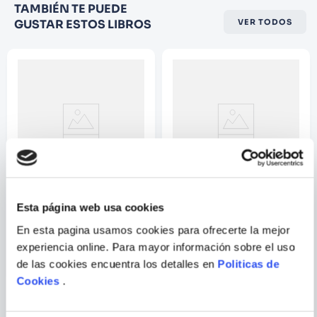
Califique el producto de 1 a 5
TAMBIÉN TE PUEDE
estrellas
GUSTAR ESTOS LIBROS
VER TODOS
★
★
★
☆
☆
Su nombre
Correo electrónico
Escribir comentario
Esta página web usa cookies
MIS MASCOTAS - LIBRO
ANIMALES SALVAJES
GUANTE
En esta pagina usamos cookies para ofrecerte la mejor
experiencia online. Para mayor información sobre el uso
de las cookies encuentra los detalles en
Politicas de
ENVIAR
Cookies
.
COMENTARIO