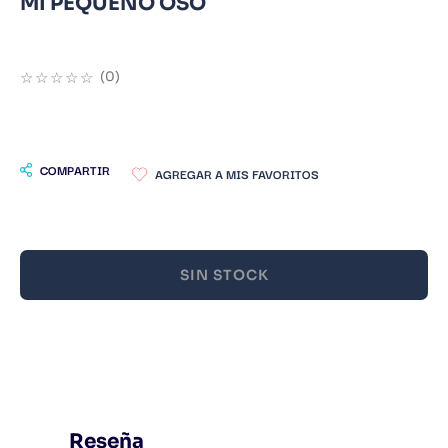
MI PEQUEÑO OSO
9
.
Infantil
10
.
Warhammer
☆
☆
☆
☆
☆
(
0
)
COMPARTIR
SIN STOCK
Reseña