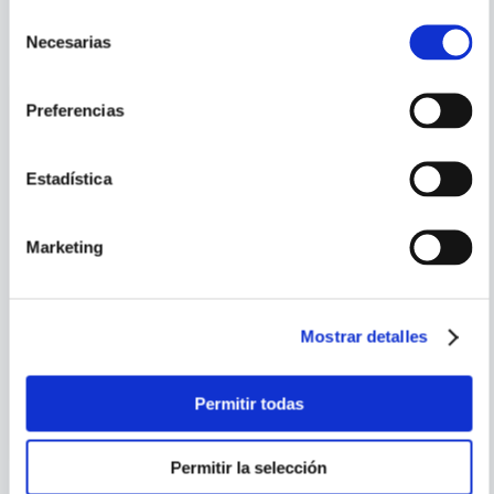
PORQUE TAMBIÉN
Selección
VISTE
VER TODOS
Necesarias
de
consentimiento
Preferencias
Estadística
Marketing
FIONA WATT
Mostrar detalles
MI PRIMER LIBRO DE TELA
ANIMALES SALVAJES
(AZUL)
Permitir todas
Permitir la selección