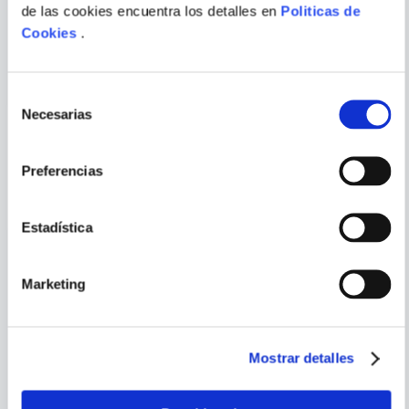
de las cookies encuentra los detalles en
Politicas de
MEMORIA ANIMALES DEL
MEMORIA MUNDO
Cookies
.
PERU
HANGERTIPS
ENVIAR
COMENTARIO
Selección
Necesarias
de
consentimiento
PORQUE TAMBIÉN
Preferencias
VISTE
VER TODOS
Estadística
Marketing
Mostrar detalles