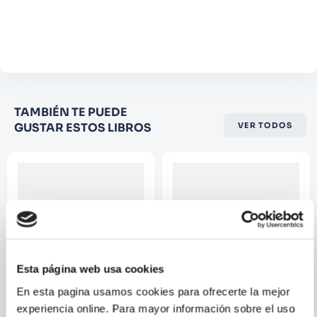
Agregar comentario
Comentario
Califique el producto de 1 a 5
TAMBIÉN TE PUEDE
estrellas
GUSTAR ESTOS LIBROS
VER TODOS
★
★
★
☆
☆
Su nombre
Correo electrónico
Esta página web usa cookies
Escribir comentario
En esta pagina usamos cookies para ofrecerte la mejor
experiencia online. Para mayor información sobre el uso
VARIOS AUTORES
VARIOS AUTORES