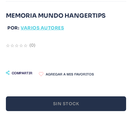
9
.
Warhammer
MEMORIA MUNDO HANGERTIPS
10
.
Infantil
POR:
VARIOS AUTORES
☆
☆
☆
☆
☆
(
0
)
COMPARTIR
SIN STOCK